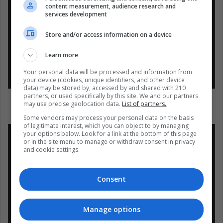
Mucha fuerza y fe para que todo
content measurement, audience research and
services development
esté bien
Store and/or access information on a device
— Maleja Restrepo
(@MALEJA_RESTREPO)
7 de
Learn more
febrero de 2019
Your personal data will be processed and information from
your device (cookies, unique identifiers, and other device
data) may be stored by, accessed by and shared with 210
partners, or used specifically by this site. We and our partners
may use precise geolocation data.
List of partners.
Some vendors may process your personal data on the basis
of legitimate interest, which you can object to by managing
your options below. Look for a link at the bottom of this page
or in the site menu to manage or withdraw consent in privacy
and cookie settings.
La vida es un ratico. Sales a la
Consent
calle con un montón de sueños, sin
esperar que va aparecer el imbécil
que en segundos va acabar con tu
Manage options
vida, llevándose también un