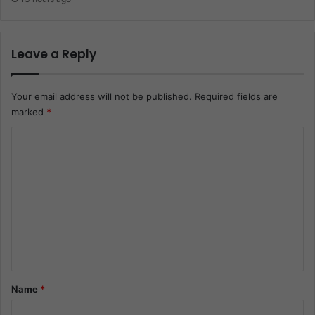
Leave a Reply
Your email address will not be published.
Required fields are
marked
*
C
o
m
m
e
n
t
*
Name
*