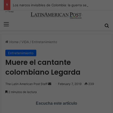
Los narcos invisibles de Colombia: la guerra secreta por la verdad, el poder y la nueva economía de la droga
Menu
S
Home
/
VIDA
/
Entretenimiento
Entretenimiento
Muere el cantante
colombiano Legarda
The Latin American Post Staff
S
February 7, 2019
239
e
2 minutos de lectura
n
d
Escucha este artículo
a