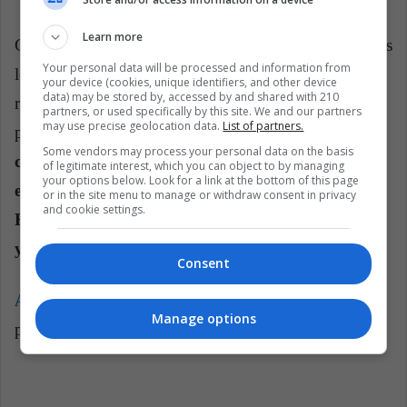
Learn more
Como se explica en la página web, estos son " jóvenes
Your personal data will be processed and information from
lectores que comparten a un vasto y diverso público
your device (cookies, unique identifiers, and other device
data) may be stored by, accessed by and shared with 210
reseñas y opiniones de los más recientes libros leídos
partners, or used specifically by this site. We and our partners
may use precise geolocation data.
List of partners.
por medio de plataformas como YouTube".
Este año,
Some vendors may process your personal data on the basis
cinco jóvenes booktubers participarán en la FIL,
of legitimate interest, which you can object to by managing
your options below. Look for a link at the bottom of this page
entre los que se encuentran Zaybet
or in the site menu to manage or withdraw consent in privacy
and cookie settings.
Frías, Itzart, Los libros de Fer, La Retahíla
y Alicia Solis.
Consent
Aquí
podrás encontrar más información sobre la
Manage options
programación