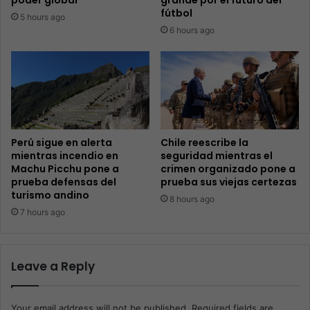
poder global
grande por el futuro del
fútbol
5 hours ago
6 hours ago
Perú sigue en alerta
Chile reescribe la
mientras incendio en
seguridad mientras el
Machu Picchu pone a
crimen organizado pone a
prueba defensas del
prueba sus viejas certezas
turismo andino
8 hours ago
7 hours ago
Leave a Reply
Your email address will not be published.
Required fields are