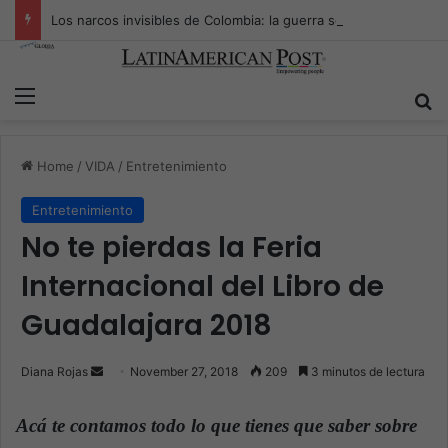
Los narcos invisibles de Colombia: la guerra secreta por la verdad, el poder y la nueva economía de la droga
Menu
S
Home
/
VIDA
/
Entretenimiento
Entretenimiento
No te pierdas la Feria
Internacional del Libro de
Guadalajara 2018
Diana Rojas
S
November 27, 2018
209
3 minutos de lectura
e
n
Acá te contamos todo lo que tienes que saber sobre
d