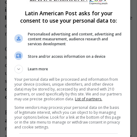
considerado una referencia,
no es recomendable
interpretar un solo papel, principalmente porque
Latin American Post asks for your
los espectadores tienen memoria corta
(recuerda que
consent to use your personal data to:
estamos expuestos a un enorme flujo informativo y
nuestro cerebro es bastante selectivo).
Personalised advertising and content, advertising and
content measurement, audience research and
services development
Otro punto que debemos poner en la balanza es que
Store and/or access information on a device
solo la minoría alcanza millones con un solo papel, es
decir, ¡es una lotería! Como dijimos anteriormente,
Learn more
una gran producción puede llevar a la fama efímera o
Your personal data will be processed and information from
ser apenas el inicio de un exitoso trayecto.
¡Todo
your device (cookies, unique identifiers, and other device
depende de la versatilidad del actor/actriz y su
data) may be stored by, accessed by and shared with 210
partners, or used specifically by this site. We and our partners
disposición para reinventarse!
may use precise geolocation data.
List of partners.
Some vendors may process your personal data on the basis
En suma,
vivir de un solo papel puede ser
of legitimate interest, which you can object to by managing
your options below. Look for a link at the bottom of this page
arriesgado,
a pesar de la posibilidad de generar
or in the site menu to manage or withdraw consent in privacy
and cookie settings.
regalías durante un largo período de tiempo. ¿Te
animas a reflexionar qué harías si fueras un actor/actriz