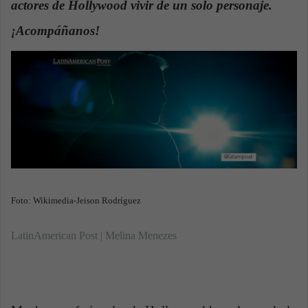
actores de Hollywood vivir de un solo personaje.
n
e
¡Acompáñanos!
m
a
i
l
Foto: Wikimedia-Jeison Rodríguez
LatinAmerican Post | Melina Menezes