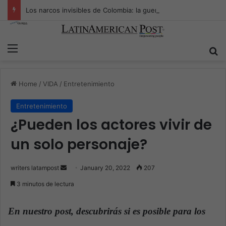
Los narcos invisibles de Colombia: la guerra secreta por la verdad, el poder y la nueva economía de la droga
Menu
S
Home
/
VIDA
/
Entretenimiento
Entretenimiento
¿Pueden los actores vivir de
un solo personaje?
writers latampost
S
January 20, 2022
207
e
3 minutos de lectura
n
d
En nuestro post, descubrirás si es posible para los
a