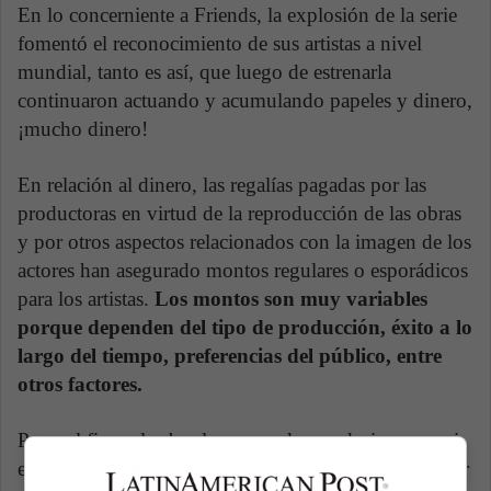
En lo concerniente a Friends, la explosión de la serie
fomentó el reconocimiento de sus artistas a nivel
mundial, tanto es así, que luego de estrenarla
continuaron actuando y acumulando papeles y dinero,
¡mucho dinero!
En relación al dinero, las regalías pagadas por las
productoras en virtud de la reproducción de las obras
y por otros aspectos relacionados con la imagen de los
actores han asegurado montos regulares o esporádicos
para los artistas.
Los montos son muy variables
porque dependen del tipo de producción, éxito a lo
largo del tiempo, preferencias del público, entre
otros factores.
Pero, al fin y al cabo, lo que podemos decir es que si
el objetivo del actor es mantenerse en los medios y ser