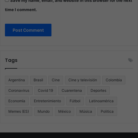
Save my name, email, and website in this browser for the next
time I comment.
Tags
Argentina
Brasil
Cine
Cine y televisión
Colombia
Coronavirus
Covid 19
Cuarentena
Deportes
Economía
Entretenimiento
Fútbol
Latinoamérica
Memes (ES)
Mundo
México
Música
Politica