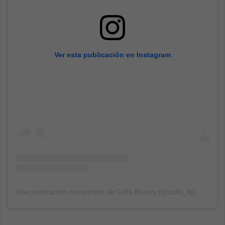
Ver esta publicación en Instagram
Una publicación compartida de Calla Beauty (@calla_lip)
el
22 Oc