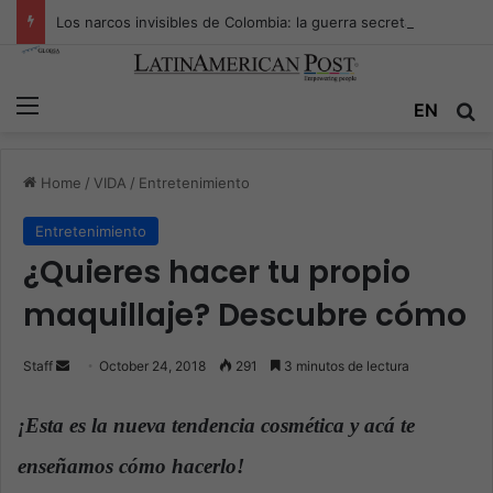
Los narcos invisibles de Colombia: la guerra secreta por la verdad, el poder y la nueva economía de la droga
Menu
EN
S
Home
/
VIDA
/
Entretenimiento
Entretenimiento
¿Quieres hacer tu propio
maquillaje? Descubre cómo
Staff
S
October 24, 2018
291
3 minutos de lectura
e
n
¡Esta es la nueva tendencia cosmética y acá te
d
enseñamos cómo hacerlo!
a