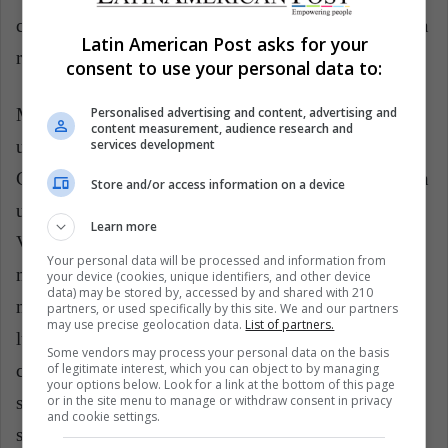
compactos faciales. El portal Minf.Fit recomienda esta
Latin American Post asks for your
receta para que puedas hacerlos tú misma.
consent to use your personal data to:
Personalised advertising and content, advertising and
Mezcla en un recipiente 5 cucharadas de maizena con
content measurement, audience research and
services development
un poco de cacao en polvo según tu tono de piel.
Cuando estén del todo mezclados, coloca la mezcla en
Store and/or access information on a device
un recipiente de unos polvos que ya hayas terminado.
Learn more
Vierte una cucharadita de alcohol etílico poco a poco
Your personal data will be processed and information from
mientras vas mezclando con un palillo. Sigue
your device (cookies, unique identifiers, and other device
data) may be stored by, accessed by and shared with 210
mezclando hasta que se haya formado una pasta y
partners, or used specifically by this site. We and our partners
may use precise geolocation data.
List of partners.
luego aplástala con una cucharada para darle más
Some vendors may process your personal data on the basis
of legitimate interest, which you can object to by managing
consistencia. Por último deja una toalla absorbente
your options below. Look for a link at the bottom of this page
or in the site menu to manage or withdraw consent in privacy
sobre la mezcla para que absorba todo el alcohol
and cookie settings.
sobrante. ¡Ya tienes tus polvos que podrás aplicar con