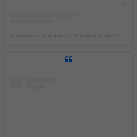
Una publicación compartida por Memelas de Orizaba (@memelasdeorizaba)