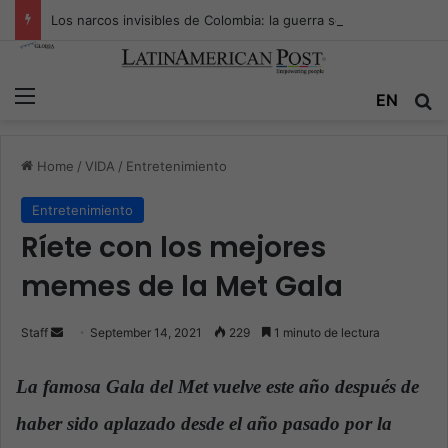
Los narcos invisibles de Colombia: la guerra secreta por la verdad, el poder y la nueva economía de la droga
Menu
EN
S
Home
/
VIDA
/
Entretenimiento
Entretenimiento
Ríete con los mejores
memes de la Met Gala
Staff
S
September 14, 2021
229
1 minuto de lectura
e
n
La famosa Gala del Met vuelve este año después de
d
haber sido aplazado desde el año pasado por la
a