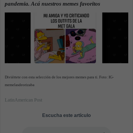
n
pandemia. Acá nuestros memes favoritos
.
e
m
a
i
l
Diviértete con esta selección de los mejores memes para ti. Foto: IG-
memelasdeorizaba
LatinAmerican Post
Escucha este artículo