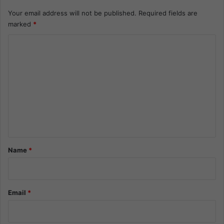
Your email address will not be published.
Required fields are
marked
*
C
o
m
m
e
n
t
*
Name
*
Email
*