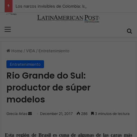
Los narcos invisibles de Colombia: la guerra secreta por la verdad, el poder y la nueva economía de la droga
Menu
S
Home
/
VIDA
/
Entretenimiento
Entretenimiento
Rio Grande do Sul:
productor de súper
modelos
Grecia Arias
S
December 21, 2017
286
3 minutos de lectura
e
n
Esta región de Brasil es cuna de algunas de las caras más
d