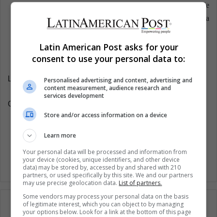
trabajar con la marca de ropa para playa y trajes de
baño Elis y con Island Company empresa
estadounidense.
Latin American Post asks for your
consent to use your personal data to:
Latin American Post | Grecia Argel
Personalised advertising and content, advertising and
content measurement, audience research and
services development
Copy edited by Laura Rocha Rueda
Store and/or access information on a device
Learn more
Moda
Your personal data will be processed and information from
your device (cookies, unique identifiers, and other device
data) may be stored by, accessed by and shared with 210
partners, or used specifically by this site. We and our partners
may use precise geolocation data.
List of partners.
Some vendors may process your personal data on the basis
of legitimate interest, which you can object to by managing
your options below. Look for a link at the bottom of this page