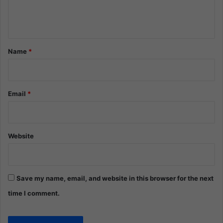
e
n
t
*
Name
*
Email
*
Website
Save my name, email, and website in this browser for the next
time I comment.