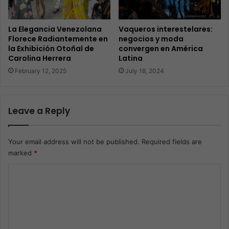
La Elegancia Venezolana
Vaqueros interestelares:
Florece Radiantemente en
negocios y moda
la Exhibición Otoñal de
convergen en América
Carolina Herrera
Latina
February 12, 2025
July 18, 2024
Leave a Reply
Your email address will not be published.
Required fields are
marked
*
C
o
m
m