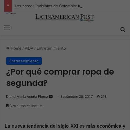
Los narcos invisibles de Colombia: la guerra secreta por la verdad, el poder y la nueva economía de la droga
Menu
S
Home
/
VIDA
/
Entretenimiento
Entretenimiento
¿Por qué comprar ropa de
segunda?
Diana María Acuña Flórez
S
September 25, 2017
213
e
3 minutos de lectura
n
d
a
La nueva tendencia del siglo XXI es más económica y