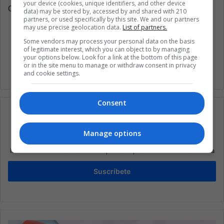
your device (cookies, unique identifiers, and other device
Copy edited by Laura Rocha Rueda
data) may be stored by, accessed by and shared with 210
partners, or used specifically by this site. We and our partners
may use precise geolocation data.
List of partners.
Some vendors may process your personal data on the basis
Moda
of legitimate interest, which you can object to by managing
your options below. Look for a link at the bottom of this page
or in the site menu to manage or withdraw consent in privacy
and cookie settings.
Consent
Manage options
Suscríbete a nuestra lista de correos
Mantente informado sobre lo que está pasando en Latinoamérica
Suscríbete