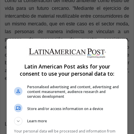
como la conservación del medio ambiente como estilo de
vida para un futuro cercano. “Mediante el ejercicio de
intercambio de material reutilizable entre consumidores de
un mismo mercado, que en este caso es el sector moda,
las personas de manera indirecta se vinculan a un
proceso de reparación de nuestro ecosistema,
extendiendo el tiempo de vida de las prendas a revender o
comprar, generando a su vez un flujo económico que
beneficia a los núcleos familiares que procuran por resistir
Latin American Post asks for your
a la crisis económica y medioambiental de este siglo”,
consent to use your personal data to:
expresó Sarmiento.
Personalised advertising and content, advertising and
content measurement, audience research and
services development
Store and/or access information on a device
Learn more
Latin American Post | Dima Flórez
Your personal data will be processed and information from