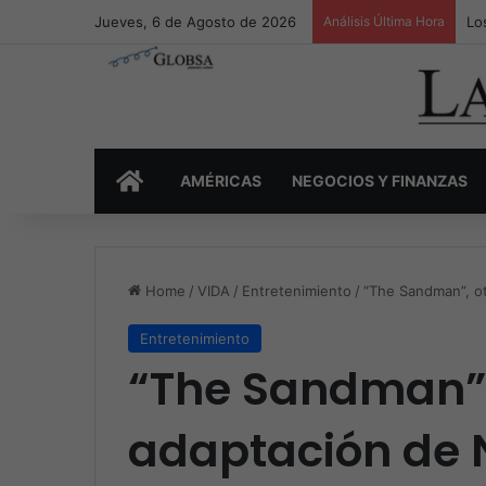
Jueves, 6 de Agosto de 2026
Análisis Última Hora
Lo
INICIO
AMÉRICAS
NEGOCIOS Y FINANZAS
Home
/
VIDA
/
Entretenimiento
/
“The Sandman”, otr
Entretenimiento
“The Sandman”, 
adaptación de N