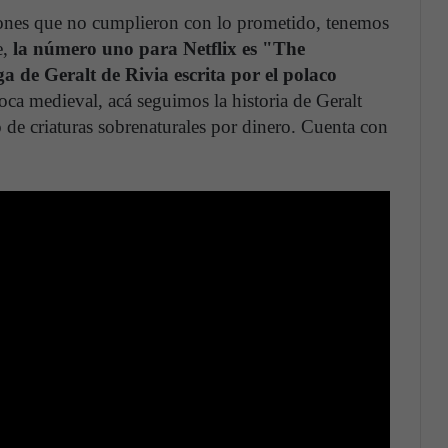
ciones que no cumplieron con lo prometido, tenemos
e,
la número uno para Netflix es "The
a de Geralt de Rivia escrita por el polaco
ca medieval, acá seguimos la historia de Geralt
 de criaturas sobrenaturales por dinero. Cuenta con