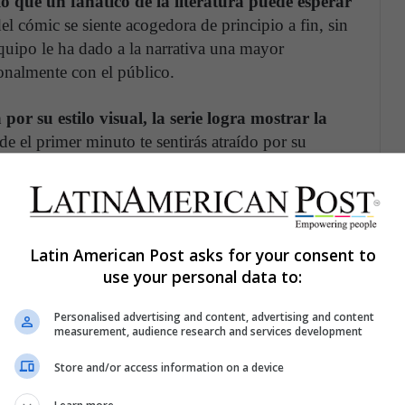
que un fanático de la literatura puede esperar
el cómic se siente acogedora de principio a fin, sin
uipo le ha dado a la narrativa una mayor
onalmente con el público.
por su estilo visual, la serie logra mostrar la
e el primer minuto te sentirás atraído por su
e horrores, crueldad y brutalidad; pero también de
ca antes las pesadillas y los sueños se habían visto
Latin American Post asks for your consent to
use your personal data to:
Personalised advertising and content, advertising and content
measurement, audience research and services development
Store and/or access information on a device