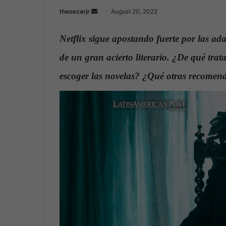
theoscarjr
S
August 20, 2022
e
n
Netflix sigue apostando fuerte por las a
d
de un gran acierto literario. ¿De qué tra
a
n
escoger las novelas? ¿Qué otras recomend
e
m
a
i
l