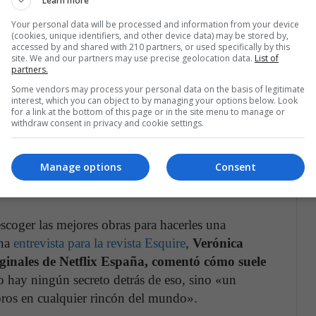
Learn more
Your personal data will be processed and information from your device
(cookies, unique identifiers, and other device data) may be stored by,
accessed by and shared with 210 partners, or used specifically by this
site. We and our partners may use precise geolocation data.
List of
partners.
Some vendors may process your personal data on the basis of legitimate
interest, which you can object to by managing your options below. Look
for a link at the bottom of this page or in the site menu to manage or
withdraw consent in privacy and cookie settings.
Manage options
Consent
l escoger las mejores obras para hacerles una
una
entrevista para la revista Esquire
,
Verónica
ginales de Netflix España, comentó cómo suele
 hay ningún secreto detrás de eso, sino «un
ibros en cualquier rincón del mundo».