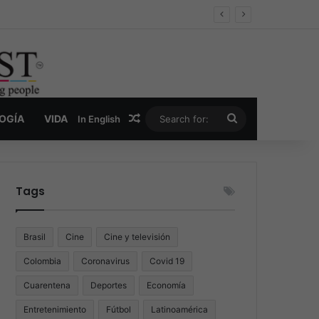
er y la nueva economía de la droga
Random Article
Search
LOGÍA
VIDA
In English
for:
Tags
Brasil
Cine
Cine y televisión
Colombia
Coronavirus
Covid 19
Cuarentena
Deportes
Economía
Entretenimiento
Fútbol
Latinoamérica