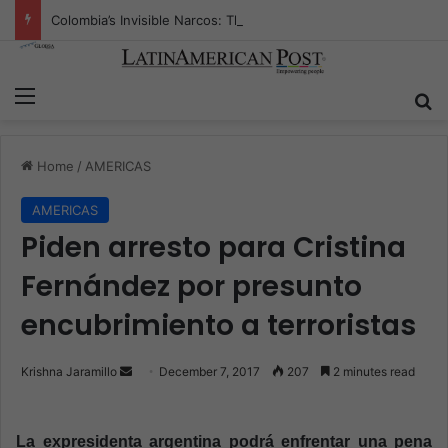
Colombia’s Invisible Narcos: The Secret War Over Truth, Power, and the New Drug Economy
Menu
S
Home
/
AMERICAS
AMERICAS
Piden arresto para Cristina
Fernández por presunto
encubrimiento a terroristas
Krishna Jaramillo
S
December 7, 2017
207
2 minutes read
e
n
La expresidenta argentina podrá enfrentar una pena
d