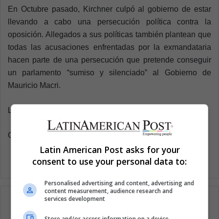
En Octubre pasado, Kirchner culpó al gobierno de estar
llevando a cabo una persecución política contra la
oposición. Allegados a sus políticas también plantean que
todas las acusaciones enfrentadas por la exmandataria
hacen parte de una persecución que pretende conseguir
un parlamento “sumiso y silenciado” al Gobierno de
Mauricio Macri.
Latin American Post | Krishna Jaramillo
Copy edited by Santiago Gómez Hernández
Latin American Post asks for your
consent to use your personal data to:
Personalised advertising and content, advertising and
content measurement, audience research and
services development
Store and/or access information on a device