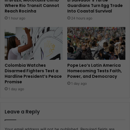
In Brazil, Mototaxis Climb
El Salvador’s Turtle
Where Rio Transit Cannot
Guardians Turn Egg Trade
Reach Rocinha
Into Coastal Survival
1 hour ago
24 hours ago
Colombia Watches
Pope Leo’s Latin America
Disarmed Fighters Test a
Homecoming Tests Faith,
Hardline President’s Peace
Power, and Democracy
Promise
1 day ago
1 day ago
Leave a Reply
Your email address will not be published.
Required fields are