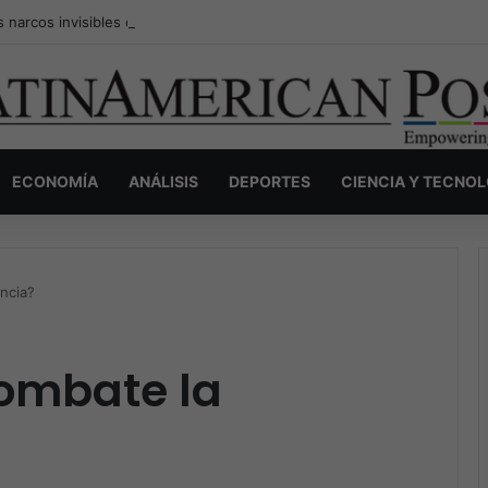
s narcos invisibles de Colombia: la guerra secreta por la verdad, el pod
ECONOMÍA
ANÁLISIS
DEPORTES
CIENCIA Y TECNO
encia?
combate la