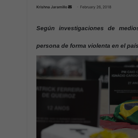
Krishna Jaramillo
S
February 26, 2018
e
n
Según investigaciones de medio
d
a
n
persona de forma violenta en el paí
e
m
a
i
l