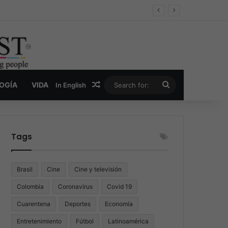
er y la nueva economía de la droga
Random Article
Search
LOGÍA
VIDA
In English
for:
Tags
Brasil
Cine
Cine y televisión
Colombia
Coronavirus
Covid 19
Cuarentena
Deportes
Economía
Entretenimiento
Fútbol
Latinoamérica