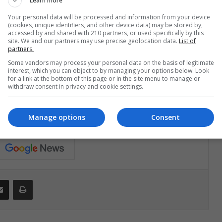
Learn more
últimas décadas en Brasil se compara con el
Your personal data will be processed and information from your device
os datos recogidos en el documental
‘A Guerra
(cookies, unique identifiers, and other device data) may be stored by,
accessed by and shared with 210 partners, or used specifically by this
 español), en el país cada 10 minutos una
site. We and our partners may use precise geolocation data.
List of
lentos o criminales. Entre 2001 y 2015, más
partners.
adas, cifra equivalente a la población de
Some vendors may process your personal data on the basis of legitimate
interest, which you can object to by managing your options below. Look
tle y Atenas.
for a link at the bottom of this page or in the site menu to manage or
withdraw consent in privacy and cookie settings.
o
Manage options
Consent
Compartir por correo electrónico
Print