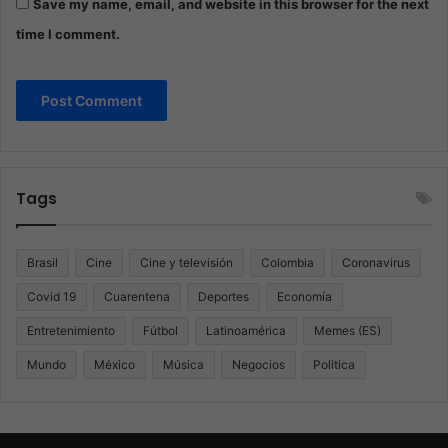
Save my name, email, and website in this browser for the next
time I comment.
Tags
Brasil
Cine
Cine y televisión
Colombia
Coronavirus
Covid 19
Cuarentena
Deportes
Economía
Entretenimiento
Fútbol
Latinoamérica
Memes (ES)
Mundo
México
Música
Negocios
Politica