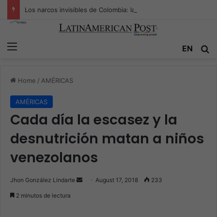
Los narcos invisibles de Colombia: la guerra secreta por la verdad, el poder y la nueva economía de la droga
Menu
EN
S
Home
/
AMÉRICAS
AMÉRICAS
Cada día la escasez y la
desnutrición matan a niños
venezolanos
Jhon González Lindarte
S
August 17, 2018
233
e
2 minutos de lectura
n
d