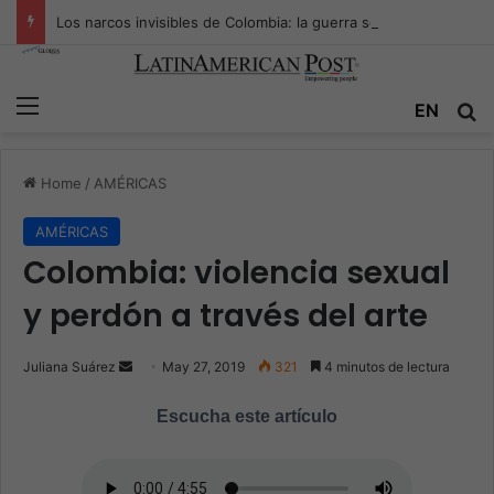
Los narcos invisibles de Colombia: la guerra secreta por la verdad, el poder y la nueva economía de la droga
Menu
EN
S
Home
/
AMÉRICAS
AMÉRICAS
Colombia: violencia sexual
y perdón a través del arte
Juliana Suárez
S
May 27, 2019
321
4 minutos de lectura
e
Escucha este artículo
n
d
a