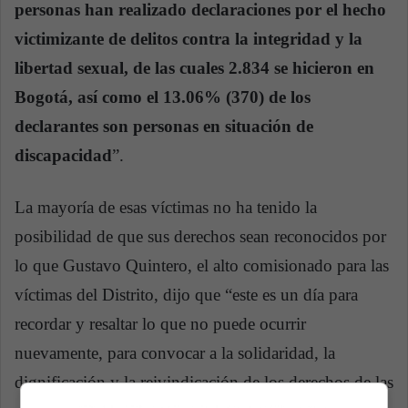
personas han realizado declaraciones por el hecho
victimizante de delitos contra la integridad y la
libertad sexual, de las cuales 2.834 se hicieron en
Bogotá, así como el 13.06% (370) de los
declarantes son personas en situación de
discapacidad
”.
La mayoría de esas víctimas no ha tenido la
posibilidad de que sus derechos sean reconocidos por
lo que Gustavo Quintero, el alto comisionado para las
víctimas del Distrito, dijo que “este es un día para
recordar y resaltar lo que no puede ocurrir
nuevamente, para convocar a la solidaridad, la
dignificación y la reivindicación de los derechos de las