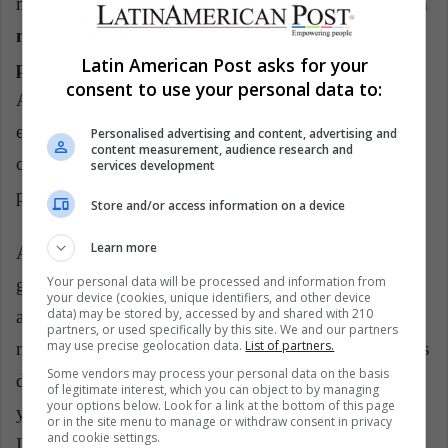
mujeres.
A través de diversos procesos honramos la
memoria y capacidad de afrontamiento de las
Latin American Post asks for your
personas, de los cuerpos y sentires silenciados
.
consent to use your personal data to:
Asimismo, las capacidades de las mujeres víctimas de
este flagelo para reconstruir sus vidas y recuperar sus
Personalised advertising and content, advertising and
content measurement, audience research and
cuerpos como lugares de autonomía y territorios de
services development
paz”.
Store and/or access information on a device
Learn more
A raíz de esta necesidad, se han dispuesto medidas
Your personal data will be processed and information from
generales que se encuentran en la ley y deben ser
your device (cookies, unique identifiers, and other device
data) may be stored by, accessed by and shared with 210
aplicables en el marco del conflicto armado, las cuales
partners, or used specifically by this site. We and our partners
may use precise geolocation data.
List of partners.
menciona el CMPR. Entre ellas se encuentras medidas
Some vendors may process your personal data on the basis
de protección a personas que aún siguen amenazadas
of legitimate interest, which you can object to by managing
your options below. Look for a link at the bottom of this page
y viven en territorios donde persiste el conflicto.
or in the site menu to manage or withdraw consent in privacy
and cookie settings.
Igualmente, se contemplan medidas de asistencia y