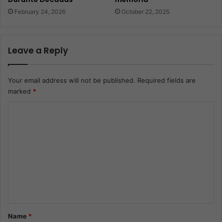
February 24, 2026
October 22, 2025
Leave a Reply
Your email address will not be published.
Required fields are
marked
*
C
o
m
m
e
n
t
*
Name
*