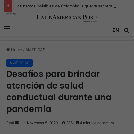
Los narcos invisibles de Colombia: la guerra secreta por la verdad, el poder y la nueva economía de la droga
Menu
EN
S
Home
/
AMÉRICAS
AMÉRICAS
Desafíos para brindar
atención de salud
conductual durante una
pandemia
Staff
S
November 5, 2020
236
4 minutos de lectura
e