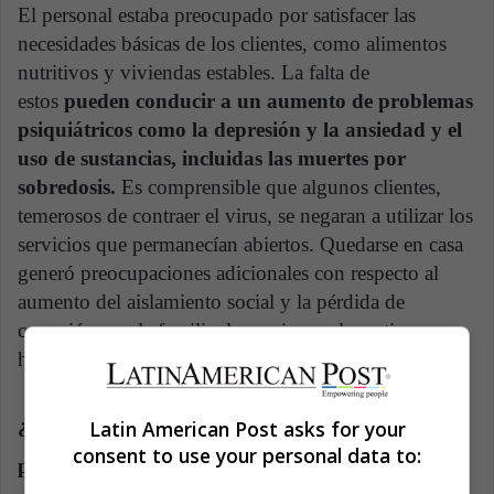
El personal estaba preocupado por satisfacer las
necesidades básicas de los clientes, como alimentos
nutritivos y viviendas estables. La falta de
estos
pueden conducir a un aumento de problemas
psiquiátricos como la depresión y la ansiedad y el
uso de sustancias, incluidas las muertes por
sobredosis.
Es comprensible que algunos clientes,
temerosos de contraer el virus, se negaran a utilizar los
servicios que permanecían abiertos. Quedarse en casa
generó preocupaciones adicionales con respecto al
aumento del aislamiento social y la pérdida de
conexión con la familia, los amigos y las rutinas
habituales.
¿Cuáles fueron las preocupaciones de seguridad
Latin American Post asks for your
consent to use your personal data to:
para el personal?