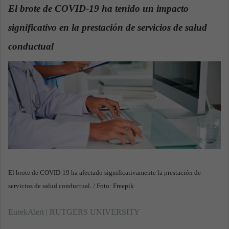
n
El brote de COVID-19 ha tenido un impacto
d
significativo en la prestación de servicios de salud
a
n
conductual
.
e
m
a
i
l
El brote de COVID-19 ha afectado significativamente la prestación de
servicios de salud conductual. / Foto: Freepik
EurekAlert | RUTGERS UNIVERSITY