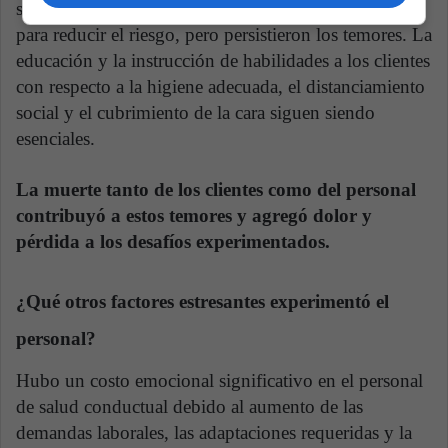
seguridad eran prominentes. Se hicieron esfuerzos
para reducir el riesgo, pero persistieron los temores. La
educación y la instrucción de habilidades a los clientes
con respecto a la higiene adecuada, el distanciamiento
social y el cubrimiento de la cara siguen siendo
esenciales.
La muerte tanto de los clientes como del personal
contribuyó a estos temores y agregó dolor y
pérdida a los desafíos experimentados.
¿Qué otros factores estresantes experimentó el
personal?
Hubo un costo emocional significativo en el personal
de salud conductual debido al aumento de las
demandas laborales, las adaptaciones requeridas y la