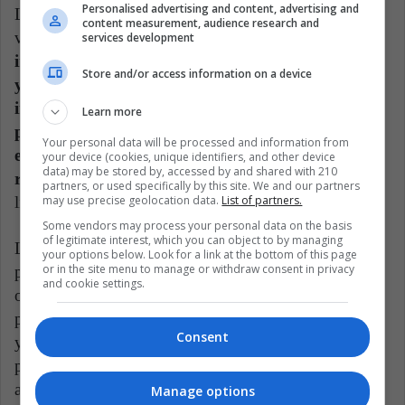
Personalised advertising and content, advertising and
Las preocupaciones del personal sobre contraer el
content measurement, audience research and
virus fueron una significativas.
Muchos encuestados
services development
informaron escasez de EPP, productos de limpieza
Store and/or access information on a device
y desinfección, y dificultad para desarrollar,
implementar y reforzar protocolos de seguridad
Learn more
para reducir el riesgo de transmisión de virus,
Your personal data will be processed and information from
especialmente en entornos de tratamiento
your device (cookies, unique identifiers, and other device
data) may be stored by, accessed by and shared with 210
residencial y hospitalario.
También hubo acceso
partners, or used specifically by this site. We and our partners
may use precise geolocation data.
List of partners.
limitado a las pruebas para el personal y los clientes.
Some vendors may process your personal data on the basis
of legitimate interest, which you can object to by managing
Los proveedores residenciales y las instalaciones para
your options below. Look for a link at the bottom of this page
or in the site menu to manage or withdraw consent in privacy
pacientes hospitalizados encontraron dificultades para
and cookie settings.
ofrecer cuarentena segura a los clientes que dieron
positivo mientras mantenían la salud de otros clientes
Consent
y personal. En estas instalaciones, así como en otros
programas que tenían que mantener algunas
actividades en persona, las preocupaciones de
Manage options