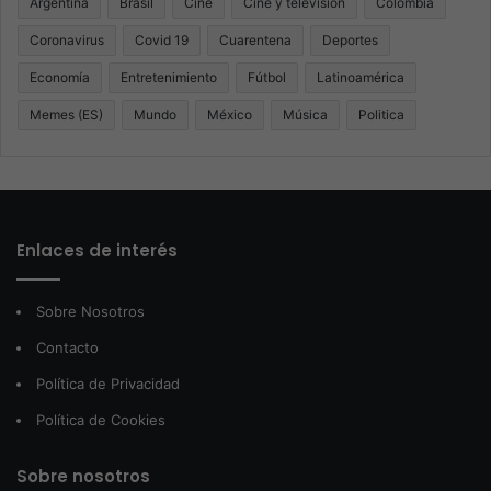
Argentina
Brasil
Cine
Cine y televisión
Colombia
Coronavirus
Covid 19
Cuarentena
Deportes
Economía
Entretenimiento
Fútbol
Latinoamérica
Memes (ES)
Mundo
México
Música
Politica
Enlaces de interés
Sobre Nosotros
Contacto
Política de Privacidad
Política de Cookies
Sobre nosotros