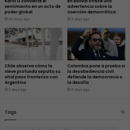
Karol G convierte el
en Bolivia ofrece una
sentimiento en un acto de
advertencia sobre la
poder global
coerción democrática
20 hours ago
3 days ago
Chile observa cómo la
Colombia pone a prueba si
nieve profunda sepulta su
la desobediencia civil
vital paso fronterizo con
defiende la democracia o
Argentina
la desafía
3 days ago
4 days ago
Tags