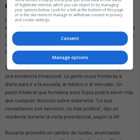
compromiso?
of legitimate interest, which you can object to by managing
your options below. Look for a link at the bottom of this page
or in the site menu to manage or withdraw consent in privacy
Las necesidades de Santa Rosa son tan claras como el río
and cookie settings.
en crecida: agua potable, alcantarillado, un centro de salud
confiable y muelles resistentes a las tormentas. Lo que los
Consent
vecinos quieren no son ceremonias, sino compromiso:
infraestructura, no consignas.
Manage options
También quieren reconocimiento de lo que su vida ya es:
una existencia trinacional. La gente cruza fronteras a
diario para ir a la escuela, al médico o al mercado. Un
pacto trilateral que formalice esos flujos podría servir más
que cualquier discurso sobre soberanía. “Lo que
necesitamos son servicios, no más política”, dijo un
residente durante la visita presidencial, según la AP.
Boluarte prometió un cambio de rumbo, anunciando