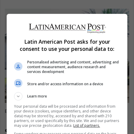
Latin American Post asks for your
consent to use your personal data to:
Personalised advertising and content, advertising and
content measurement, audience research and
services development
Store and/or access information on a device
Learn more
Your personal data will be processed and information from
EFE
your device (cookies, unique identifiers, and other device
data) may be stored by, accessed by and shared with 210
partners, or used specifically by this site. We and our partners
¿De punto de fricción a
may use precise geolocation data.
List of partners.
Some vendors may process your personal data on the basis