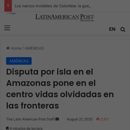
Los narcos invisibles de Colombia: la guerra secreta por la verdad, el poder y la nueva economía de la droga
Menu
Se
EN
Home
/
AMÉRICAS
AMÉRICAS
Disputa por isla en el
Amazonas pone en el
centro vidas olvidadas en
las fronteras
Send
The Latin American Post Staff
August 21, 2025
2,971
an
4 minutos de lectura