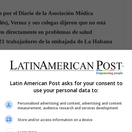
s por el Diario de la Asociación Médica
és), Verma y sus colegas dijeron que no está
ucen directamente en problemas de salud
de 21 trabajadores de la embajada de La Habana
nas de trabajadores surgieron en 2016 después de
embajada en un esfuerzo por mejorar las relaciones
Latin American Post asks for your consent to
ía de los empleados fueron removidos de Cuba en
use your personal data to:
Personalised advertising and content, advertising and content
measurement, audience research and services development
umbidos en los oídos, trastornos del sueño,
Store and/or access information on a device
moria, mareos y problemas de equilibrio.