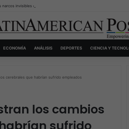
s narcos invisibles de Colombia: la guerra secreta por la verdad, el pod
ECONOMÍA
ANÁLISIS
DEPORTES
CIENCIA Y TECNO
os cerebrales que habrían sufrido empleados
tran los cambios
habrían sufrido