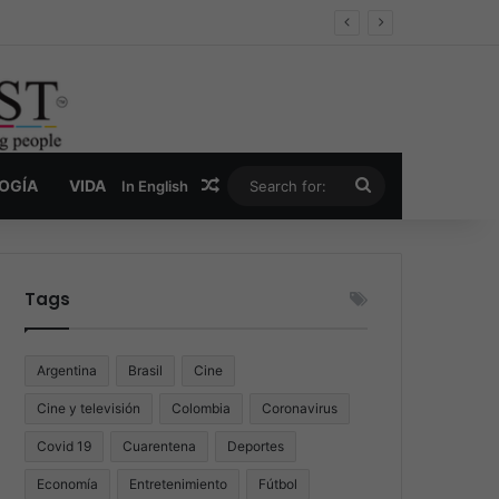
er y la nueva economía de la droga
Random Article
Search
LOGÍA
VIDA
In English
for:
Tags
Argentina
Brasil
Cine
Cine y televisión
Colombia
Coronavirus
Covid 19
Cuarentena
Deportes
Economía
Entretenimiento
Fútbol