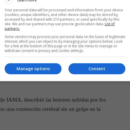
Learn more
vances en fortalecimiento contra la inmigración
Your personal data will be processed and information from your device
(cookies, unique identifiers, and other device data) may be stored by,
accessed by and shared with 210 partners, or used specifically by this
site. We and our partners may use precise geolocation data.
List of
onald Trump, dijo que Cuba era responsable de
partners.
 EE. UU. llamó "lesiones importantes" sufridas
Some vendors may process your personal data on the basis of legitimate
interest, which you can object to by managing your options below. Look
de la embajada canadiense se quejaron de
for a link at the bottom of this page or in the site menu to manage or
withdraw consent in privacy and cookie settings.
es y también fueron removidos de Cuba. Los
 la hipótesis de que los ataques a la salud y el
Manage options
Consent
s descritos por los diplomáticos
de JAMA, describió las lesiones sufridas por los
o una conmoción cerebral sin un golpe en la