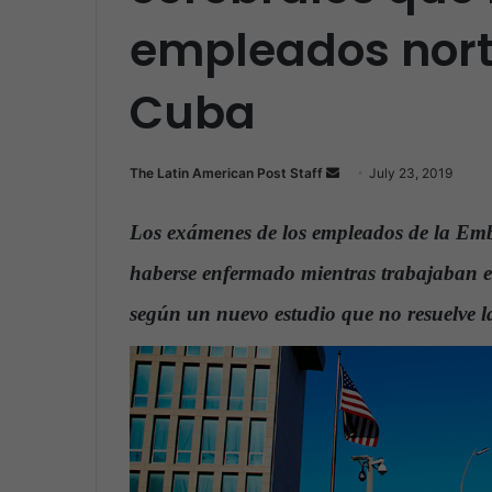
empleados nor
Cuba
The Latin American Post Staff
S
July 23, 2019
e
n
Los exámenes de los empleados de la Em
d
haberse enfermado mientras trabajaban en
a
n
según un nuevo estudio que no resuelve l
e
m
a
i
l