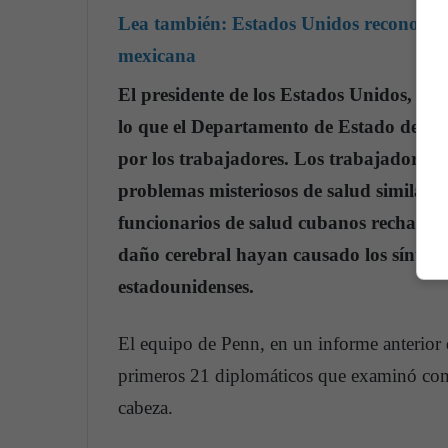
Lea también:
Estados Unidos reconoce a
mexicana
El presidente de los Estados Unidos, D
lo que el Departamento de Estado de los
por los trabajadores. Los trabajadores 
problemas misteriosos de salud similar
funcionarios de salud cubanos rechazaron
daño cerebral hayan causado los síntoma
estadounidenses.
El equipo de Penn, en un informe anterior 
primeros 21 diplomáticos que examinó com
cabeza.