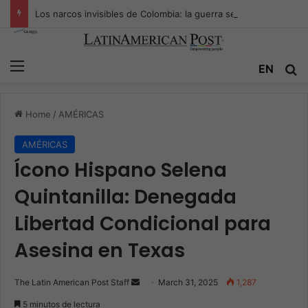
Los narcos invisibles de Colombia: la guerra secreta por la verdad, el poder y la nueva economía de la droga
Menu
Se
EN
Home
/
AMÉRICAS
AMÉRICAS
Ícono Hispano Selena
Quintanilla: Denegada
Libertad Condicional para
Asesina en Texas
Send
The Latin American Post Staff
March 31, 2025
1,287
an
5 minutos de lectura