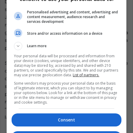
Después de su fallecimiento, su impacto en la cultura pop
se mantuvo vivo. La película
Selena
, protagonizada por
Personalised advertising and content, advertising and
content measurement, audience research and
Jennifer Lopez, catapultó la carrera de la actriz y ayudó a
services development
mantener vivo el legado de la cantante para nuevas
generaciones. Para muchos, la historia de Selena reflejaba
Store and/or access information on a device
sus propias experiencias de crecer entre dos mundos, y la
Learn more
película ayudó a humanizar aún más su figura.
Your personal data will be processed and information from
your device (cookies, unique identifiers, and other device
Su influencia sigue vigente en múltiples formas: figuras de
data) may be stored by, accessed by and shared with 210
partners, or used specifically by this site. We and our partners
cera en museos, murales en el sur de Texas y líneas de
may use precise geolocation data.
List of partners.
cosméticos inspiradas en su estilo. Su música sigue
Some vendors may process your personal data on the basis
siendo descubierta por nuevas generaciones en
of legitimate interest, which you can object to by managing
your options below. Look for a link at the bottom of this page
plataformas de streaming, mientras sus fans más fieles
or in the site menu to manage or withdraw consent in privacy
mantienen vivo su recuerdo en redes sociales. El título de
and cookie settings.
“Reina del Tex-Mex” sigue siendo un reflejo del respeto y
la admiración que su legado inspira.
Consent