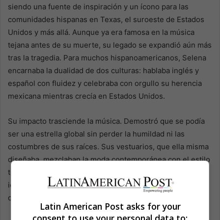
siendo una fuente de inspiración y un ícono para las
comunidades hispanas en Texas, el suroeste de Estados
Unidos y más allá. Aunque ya era famosa en la música
tejana antes de su muerte, su legado se expandió aún más
tras la tragedia. Para muchos hispanoamericanos, Selena
encarnaba la dualidad de dos culturas: hablaba inglés y
español con fluidez y celebraba con orgullo su herencia
mexicana mientras crecía en Estados Unidos.
Su impacto trasciende la música. Demostró que se podía
ser una estrella global sin perder la humildad ni las
costumbres de sus raíces. Sus vestuarios, que ella misma
diseñaba, mezclaban la moda contemporánea con el estilo
tejano, convirtiéndose en una representación visual de su
identidad cultural. Selena se convirtió en una embajadora
de la música y la cultura hispana en Estados Unidos.
Latin American Post asks for your
consent to use your personal data to: