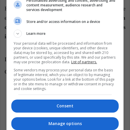
Personalised advertising and content, advertising and
content measurement, audience research and
Finalmente, el diario ruso Sputniknews, advierte que
services development
en solitario
Taiwán solo cuenta con la aceptación
Store and/or access information on a device
oficial de Paraguay en Sudamérica, y de pequeñas
Learn more
islas en el caribe.
Your personal data will be processed and information from
your device (cookies, unique identifiers, and other device
data) may be stored by, accessed by and shared with 210
partners, or used specifically by this site. We and our partners
LatinAmerican Post | Miguel Diaz
may use precise geolocation data.
List of partners.
Some vendors may process your personal data on the basis
Copy edited by Juliana Suárez
of legitimate interest, which you can object to by managing
your options below. Look for a link at the bottom of this page
or in the site menu to manage or withdraw consent in privacy
and cookie settings.
Consent
Manage options