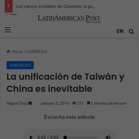
Los narcos invisibles de Colombia: la guerra secreta por la verdad, el poder y la nueva economía de la droga
Menu
EN
S
Home
/
AMÉRICAS
AMÉRICAS
La unificación de Taiwán y
China es inevitable
Miguel Díaz
S
January 3, 2019
213
2 minutos de lectura
e
Escucha este artículo
n
d
a