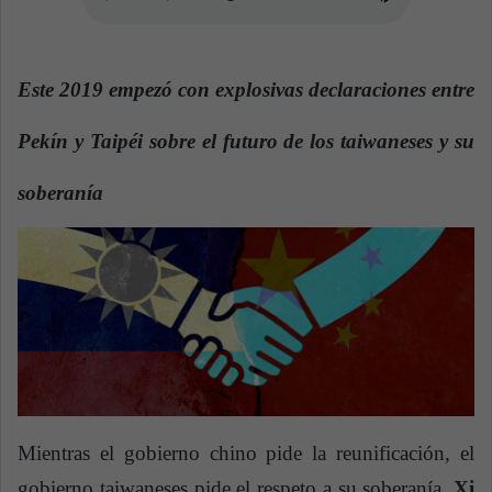
n
e
m
a
Este 2019 empezó con explosivas declaraciones entre
i
l
Pekín y Taipéi sobre el futuro de los taiwaneses y su
soberanía
Mientras el gobierno chino pide la reunificación, el
gobierno taiwaneses pide el respeto a su soberanía.
Xi