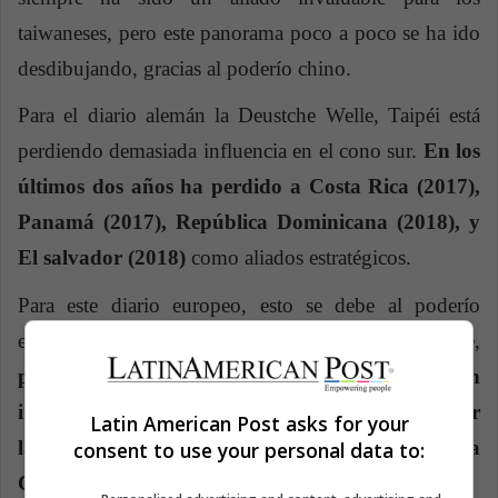
taiwaneses, pero este panorama poco a poco se ha ido
desdibujando, gracias al poderío chino.
Para el diario alemán la Deustche Welle, Taipéi está
perdiendo demasiada influencia en el cono sur.
E
n los
últimos dos años ha perdido a Costa Rica (2017),
Panamá (2017), República Dominicana (2018), y
El salvador (2018)
como aliados estratégicos.
Para este diario europeo, esto se debe al poderío
económico y diplomático que tiene Pekín, puesto que,
para hacer negocios o recibir cooperación
internacional del gigante chino se debe reconocer
Latin American Post asks for your
la República Popular de China como la única
consent to use your personal data to:
China que existe.