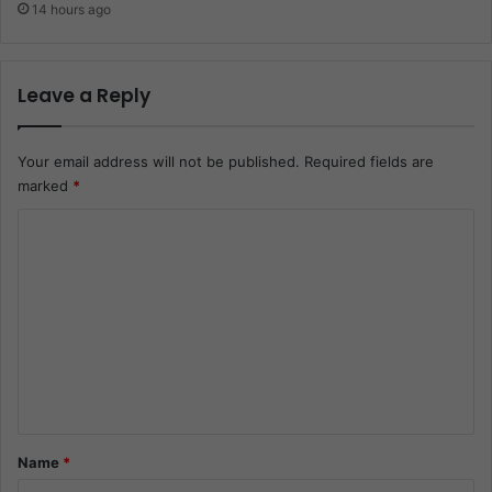
14 hours ago
Leave a Reply
Your email address will not be published.
Required fields are
marked
*
C
o
m
m
e
n
t
*
Name
*