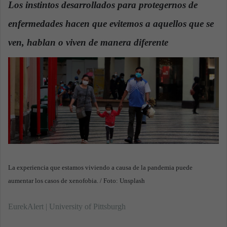
Los instintos desarrollados para protegernos de
a
enfermedades hacen que evitemos a aquellos que se
n
e
ven, hablan o viven de manera diferente
.
m
a
i
l
La experiencia que estamos viviendo a causa de la pandemia puede
aumentar los casos de xenofobia. / Foto: Unsplash
EurekAlert | University of Pittsburgh