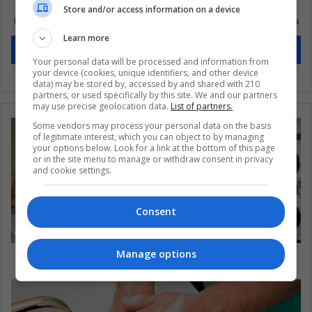
Suscríbete a nuestra lista de correos
Store and/or access information on a device
Mantente informado sobre lo que está pasando en Latinoamérica
Learn more
Suscríbete
Your personal data will be processed and information from
your device (cookies, unique identifiers, and other device
data) may be stored by, accessed by and shared with 210
partners, or used specifically by this site. We and our partners
may use precise geolocation data.
List of partners.
Some vendors may process your personal data on the basis
of legitimate interest, which you can object to by managing
your options below. Look for a link at the bottom of this page
or in the site menu to manage or withdraw consent in privacy
and cookie settings.
Consent
Manage options
La persistencia del plástico