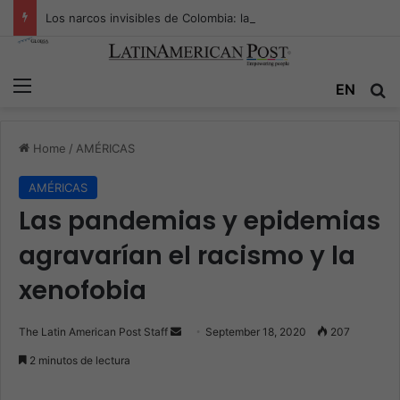
Los narcos invisibles de Colombia: la guerra secreta por la verdad, el poder y la nueva economía de la droga
Menu
EN
S
Home
/
AMÉRICAS
AMÉRICAS
Las pandemias y epidemias
agravarían el racismo y la
xenofobia
The Latin American Post Staff
S
September 18, 2020
207
e
2 minutos de lectura
n
d