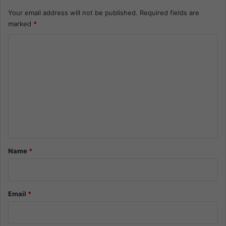
Your email address will not be published.
Required fields are
marked
*
C
o
m
m
e
n
t
*
Name
*
Email
*