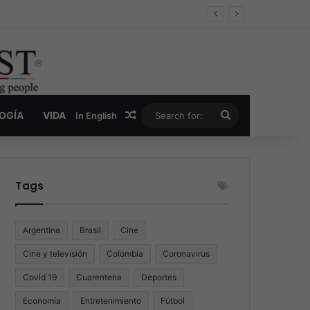
er y la nueva economía de la droga
Random Article
Search
LOGÍA
VIDA
In English
for:
Tags
Argentina
Brasil
Cine
Cine y televisión
Colombia
Coronavirus
Covid 19
Cuarentena
Deportes
Economía
Entretenimiento
Fútbol