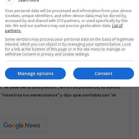
Learn more
inuar el proceso de diálogo con el partido
Your personal data will be processed and information from your device
r algunos de sus aliados internacionales.
(cookies, unique identifiers, and other device data) may be stored by,
accessed by and shared with 210 partners, or used specifically by this
site. We and our partners may use precise geolocation data.
List of
partners.
a posición del Asesor de Seguridad Nacional de Estados
rsaciones patrocinadas por Noruega, reconoció que
Some vendors may process your personal data on the basis of legitimate
interest, which you can object to by managing your options below. Look
 el Embajador Bolton", sino también por otros aliados.
for a link at the bottom of this page or in the site menu to manage or
withdraw consent in privacy and cookie settings.
izio, y los miembros del llamado Grupo de Contacto
servas sobre este proceso.
Manage options
Consent
 "el cese de la usurpación", en otras palabras, la salida
"nosotros los venezolanos" y dijo que contaba con "el