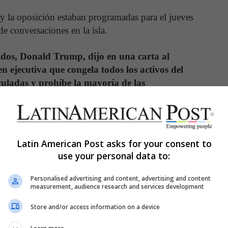
 y la oposición estaban programadas para el jueves
 de conversaciones en la isla.
nidos, Donald Trump, dijo en una carta al
 ejecutiva que congela todos los activos del
culadas y prohíbe la mayoría de las
itiendo solo excepciones en la prestación de
e negocios realizados por el gobierno federal.
fugos de las FARC son 'bienvenidos' en Venezuela
Latin American Post asks for your consent to
use your personal data to:
uede verse como una escalada de medidas que buscan
uro, ya que la nación caribeña rica en petróleo
Personalised advertising and content, advertising and content
measurement, audience research and services development
ca y económica, mientras intenta reforzar el poder de
 que Washington ya había impuesto a Caracas a
Store and/or access information on a device