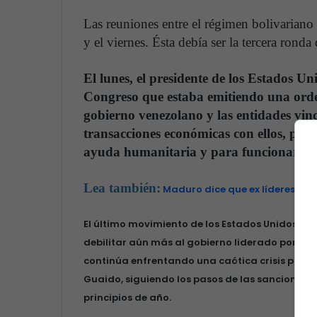
Las reuniones entre el régimen bolivariano
y el viernes. Ésta debía ser la tercera ronda
El lunes, el presidente de los Estados U
Congreso que estaba emitiendo una orden
gobierno venezolano y las entidades vin
transacciones económicas con ellos, perm
ayuda humanitaria y para funcionarios d
Lea también:
Maduro dice que ex líderes pró
El último movimiento de los Estados Unidos p
debilitar aún más al gobierno liderado por Mad
continúa enfrentando una caótica crisis políti
Guaido, siguiendo los pasos de las sanciones
principios de año.