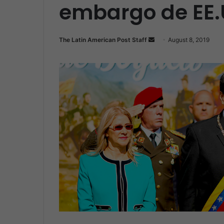
embargo de EE
The Latin American Post Staff
S
August 8, 2019
e
n
d
a
n
e
m
a
i
l