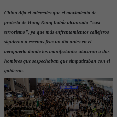
n
d
China dijo el miércoles que el movimiento de
a
protesta de Hong Kong había alcanzado "casi
n
e
terrorismo", ya que más enfrentamientos callejeros
m
a
siguieron a escenas feas un día antes en el
i
aeropuerto donde los manifestantes atacaron a dos
l
hombres que sospechaban que simpatizaban con el
gobierno.