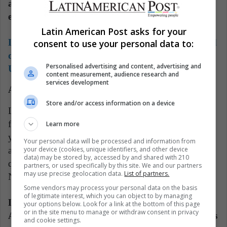
autonomía y derechos humanos después de su
entrega a China.
Latin American Post asks for your
Lea también:
Nueva regla descalificaría a la mitad
consent to use your personal data to:
de los inmigrantes que solicitan una visa en EE.
Personalised advertising and content, advertising and
UU.
content measurement, audience research and
services development
AEROPUERTO ABIERTO
Store and/or access information on a device
La sangre, los escombros y los signos de la pelea
fueron eliminados durante la noche, y los limpiadores
Learn more
y manifestantes mismos quitaron los carteles
Your personal data will be processed and information from
antigubernamentales de las paredes del aeropuerto,
your device (cookies, unique identifiers, and other device
data) may be stored by, accessed by and shared with 210
que fue diseñado por el famoso arquitecto británico
partners, or used specifically by this site. We and our partners
may use precise geolocation data.
List of partners.
Norman Foster.
Some vendors may process your personal data on the basis
of legitimate interest, which you can object to by managing
La aerolínea de Hong Kong Cathay Pacific
your options below. Look for a link at the bottom of this page
or in the site menu to manage or withdraw consent in privacy
Airways dijo que se canceló un total de 272 salidas
and cookie settings.