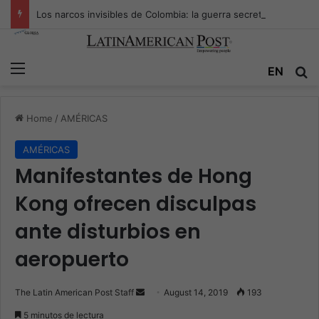
Los narcos invisibles de Colombia: la guerra secreta por la verdad, el poder y la nueva economía de la droga
Menu
EN
S
Home
/
AMÉRICAS
AMÉRICAS
Manifestantes de Hong
Kong ofrecen disculpas
ante disturbios en
aeropuerto
The Latin American Post Staff
S
August 14, 2019
193
e
5 minutos de lectura