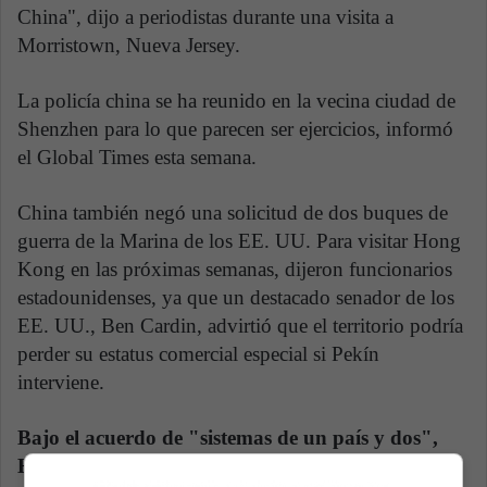
China", dijo a periodistas durante una visita a
Morristown, Nueva Jersey.
La policía china se ha reunido en la vecina ciudad de
Shenzhen para lo que parecen ser ejercicios, informó
el Global Times esta semana.
China también negó una solicitud de dos buques de
guerra de la Marina de los EE. UU. Para visitar Hong
Kong en las próximas semanas, dijeron funcionarios
estadounidenses, ya que un destacado senador de los
EE. UU., Ben Cardin, advirtió que el territorio podría
perder su estatus comercial especial si Pekín
interviene.
Bajo el acuerdo de "sistemas de un país y dos",
Hong Kong tenía garantizado un alto grado de