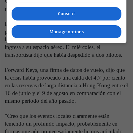
y llegadas debido a los disturbios, que afectaron a
más de 55,000 pasajeros.
Consent
El regulador de aviación de China exigió la semana
pasada que Cathay suspenda al personal que respalda
Manage options
las protestas en Hong Kong por el personal que
ingresa a su espacio aéreo. El miércoles, el
transportista dijo que había despedido a dos pilotos.
Forward Keys, una firma de datos de vuelo, dijo que
la crisis había provocado una caída del 4,7 por ciento
en las reservas de larga distancia a Hong Kong entre el
16 de junio y el 9 de agosto en comparación con el
mismo período del año pasado.
"Creo que los eventos locales claramente están
teniendo un profundo impacto, probablemente en
formas que aún no necesariamente hemos articulado