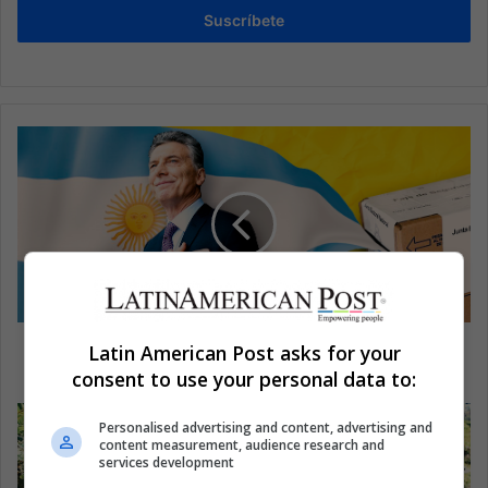
Suscríbete
PASO: Macri sale reforzado con miras a las
Latin American Post asks for your
generales
consent to use your personal data to:
Personalised advertising and content, advertising and
content measurement, audience research and
services development