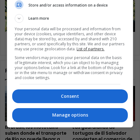
Store and/or access information on a device
Learn more
Your personal data will be processed and information from
your device (cookies, unique identifiers, and other device
Pence exige a Colombia atajar aumento en
data) may be stored by, accessed by and shared with 210
partners, or used specifically by this site. We and our partners
cultivos ilícitos
may use precise geolocation data.
List of partners.
Some vendors may process your personal data on the basis
of legitimate interest, which you can object to by managing
your options below. Look for a link at the bottom of this page
Related Articles
or in the site menu to manage or withdraw consent in privacy
and cookie settings.
Consent
Manage options
En Brasil, los mototaxis
Las guardianas de
suben donde el transporte
tortugas de El Salvador
de Río no puede llegar a
convierten el comercio de