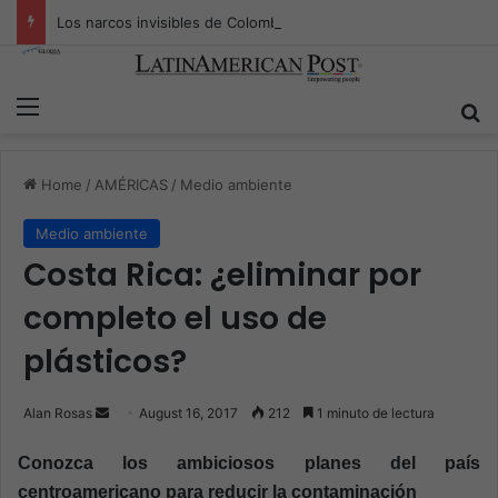
Los narcos invisibles de Colombia: la guerra secreta por la verdad, el poder y la nueva economía de la droga
Menu
S
Home
/
AMÉRICAS
/
Medio ambiente
Medio ambiente
Costa Rica: ¿eliminar por
completo el uso de
plásticos?
Alan Rosas
S
August 16, 2017
212
1 minuto de lectura
e
Conozca los ambiciosos planes del país
n
centroamericano para reducir la contaminación
d