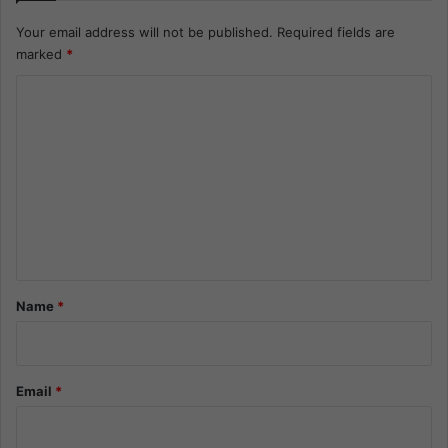
Your email address will not be published.
Required fields are
marked
*
C
o
m
m
e
n
t
*
Name
*
Email
*