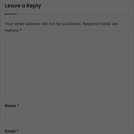
Leave a Reply
Your email address will not be published.
Required fields are
marked
*
C
o
m
m
e
n
t
*
Name
*
Email
*