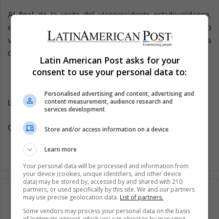
Al final de la visita del vicepresidente estadounidense,
este indicó que el Gobierno del presidente Donald Trump
va a “seguir tomando decisiones para terminar con la
demanda” de droga en los Estados Unidos.
Latin American Post asks for your
consent to use your personal data to:
Personalised advertising and content, advertising and
content measurement, audience research and
Latin American Post | Carlos Eduardo Gómez Avella
services development
Copy edited by Susana Cicchetto
Store and/or access information on a device
Learn more
Your personal data will be processed and information from
your device (cookies, unique identifiers, and other device
data) may be stored by, accessed by and shared with 210
partners, or used specifically by this site. We and our partners
may use precise geolocation data.
List of partners.
Some vendors may process your personal data on the basis
of legitimate interest, which you can object to by managing