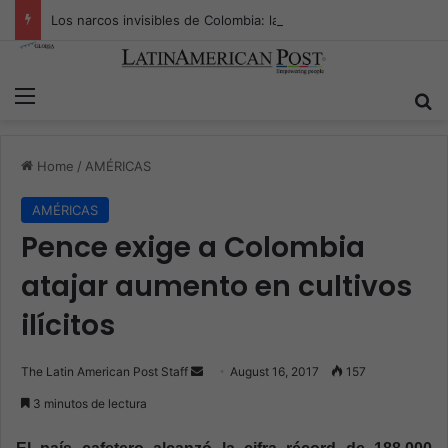
Los narcos invisibles de Colombia: la guerra secreta por la verdad, el poder y la nueva economía de la droga
Menu
S
Home
/
AMÉRICAS
AMÉRICAS
Pence exige a Colombia
atajar aumento en cultivos
ilícitos
The Latin American Post Staff
S
August 16, 2017
157
e
3 minutos de lectura
n
d