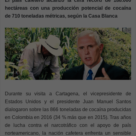
El país cafetero alcanzó la cifra récord de 188.000
a
hectáreas con una producción potencial de cocaína
n
de 710 toneladas métricas, según la Casa Blanca
e
m
a
i
l
Durante su visita a Cartagena, el vicepresidente de
Estados Unidos y el presidente Juan Manuel Santos
dialogaron sobre las 866 toneladas de cocaína producidas
en Colombia en 2016 (34 % más que en 2015). Tras años
de lucha contra el narcotráfico con el apoyo de país
norteamericano, la nación cafetera enfrenta un sensible