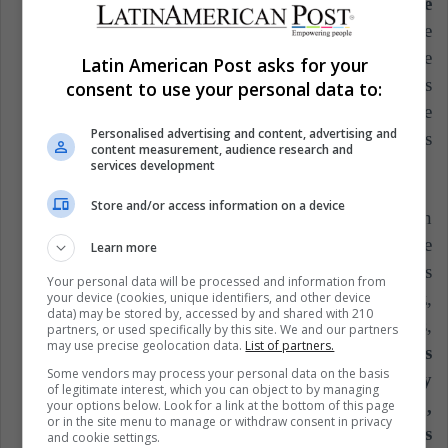
producción de cultivos o el desplazamiento de
tierras ya cultivadas.
Dicha conversión de
bosques tropicales a la producción de cultivos de
Latin American Post asks for your
cualquier tipo puede liberar cantidades de estos
consent to use your personal data to:
gases que exceden notoriamente el posible
Personalised advertising and content, advertising and
ahorro anual obtenido a partir de los
content measurement, audience research and
biocombustibles.
services development
Store and/or access information on a device
4. Los recursos hídricos también se verían
afectados, ya que la producción de
Learn more
biocombustibles a partir de materias primas
Your personal data will be processed and information from
como caña de azúcar, aceite de palma y maíz,
your device (cookies, unique identifiers, and other device
data) may be stored by, accessed by and shared with 210
requieren cantidades elevadas de agua. Además,
partners, or used specifically by this site. We and our partners
may use precise geolocation data.
List of partners.
l
a contaminación de los recursos hídricos
Some vendors may process your personal data on the basis
asociada con la aplicación de fertilizantes y
of legitimate interest, which you can object to by managing
productos agroquímicos, la erosión del suelo,
your options below. Look for a link at the bottom of this page
or in the site menu to manage or withdraw consent in privacy
el lavado de las materias primas y otras fases
and cookie settings.