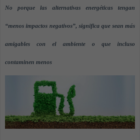
a
No porque las alternativas energéticas tengan
n
e
“menos impactos negativos”, significa que sean más
m
a
amigables con el ambiente o que incluso
i
l
contaminen menos