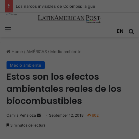
Los narcos invisibles de Colombia: la guerra secreta por la verdad, el poder y la nueva economía de la droga
Menu
EN
S
Home
/
AMÉRICAS
/
Medio ambiente
Medio ambiente
Estos son los efectos
ambientales reales de los
biocombustibles
Camila Peñaloza
S
September 12, 2018
602
e
3 minutos de lectura
n
d