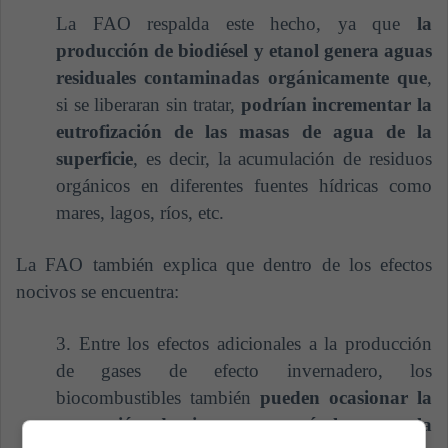
La FAO respalda este hecho, ya que
la
producción de biodiésel y etanol genera aguas
residuales contaminadas orgánicamente que
,
si se liberaran sin tratar,
podrían incrementar la
eutrofización de las masas de agua de la
superficie
, es decir, la acumulación de residuos
orgánicos en diferentes fuentes hídricas como
mares, lagos, ríos, etc.
La FAO también explica que dentro de los efectos
nocivos se encuentra:
3. Entre los efectos adicionales a la producción
de gases de efecto invernadero, los
biocombustibles también
pueden ocasionar la
conversión de tierras no agrícolas para la