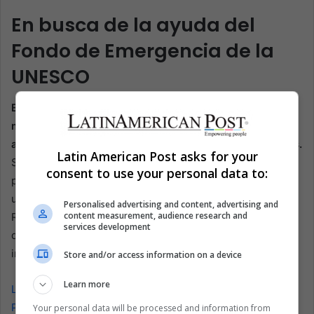
En busca de la ayuda del
Fondo de Emergencia de la
UNESCO
El gobierno de Perú ha enfatizado que, hasta el
momento, ningún sitio de Patrimonio Mundial se ha visto
afectado significativamente por los incendios forestales.
Latin American Post asks for your
Sin embargo, las autoridades siguen evaluando los
consent to use your personal data to:
posibles daños a los bienes culturales de la región,
utilizando el Sistema Nacional de Información para la
Personalised advertising and content, advertising and
content measurement, audience research and
Respuesta y la Rehabilitación. Esta evaluación en curso
services development
determinará el alcance de cualquier daño causado por los
incendios.
Store and/or access information on a device
Learn more
Lea también: El resurgimiento arqueológico de Machu
Picchu en Perú
Your personal data will be processed and information from