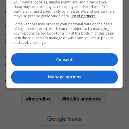
your device (cookies, unique identifiers, and other device
data) may be stored by, accessed by and shared with 210
partners, or used specifically by this site. We and our partners
Además, el Ministerio de Cultura está trabajando para
may use precise geolocation data.
List of partners.
conseguir financiación del Fondo de Emergencia del
Some vendors may process your personal data on the basis
Patrimonio de la UNESCO (FEH). Este fondo apoyaría los
of legitimate interest, which you can object to by managing
your options below. Look for a link at the bottom of this page
esfuerzos futuros para prepararse y responder a las
or in the site menu to manage or withdraw consent in privacy
emergencias, asegurando que las actividades vitales de
and cookie settings.
conservación en Kuélap y otros sitios culturales puedan
continuar frente a los crecientes desafíos ambientales.
Consent
Estos preparativos son esenciales para evitar más daños y
mantener el legado artístico del Perú para las
Manage options
generaciones futuras.
Incendios
Medio ambiente