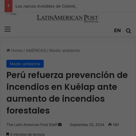
Los narcos invisibles de Colombia: la guerra secreta por la verdad, el poder y la nueva economía de la droga
Menu
Se
EN
Home
/
AMÉRICAS
/
Medio ambiente
Medio ambiente
Perú refuerza prevención de
incendios en Kuélap ante
aumento de incendios
forestales
Send
The Latin American Post Staff
September 25, 2024
160
an
3 minutos de lectura