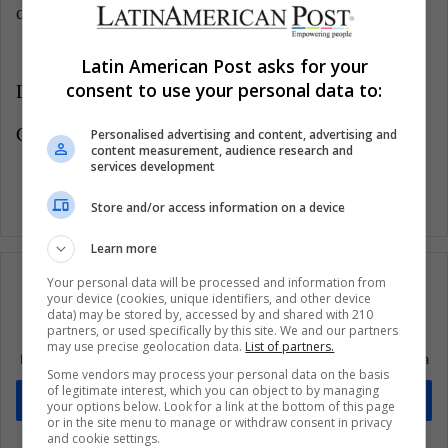
dificulta la supervivencia de especies de flora y fauna.
Latin American Post asks for your
consent to use your personal data to:
LatinAmerican Post | Marcela Peñaloza
Copy edited by Juliana Suárez
Personalised advertising and content, advertising and
content measurement, audience research and
services development
Store and/or access information on a device
Learn more
Your personal data will be processed and information from
your device (cookies, unique identifiers, and other device
data) may be stored by, accessed by and shared with 210
partners, or used specifically by this site. We and our partners
Suscríbete a nuestra lista de correos
may use precise geolocation data.
List of partners.
Mantente informado sobre lo que está pasando en Latinoamérica
Some vendors may process your personal data on the basis
of legitimate interest, which you can object to by managing
Suscríbete
your options below. Look for a link at the bottom of this page
or in the site menu to manage or withdraw consent in privacy
and cookie settings.