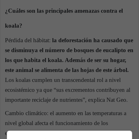
¿Cuáles son las principales amenazas contra el
koala?
Pérdida del hábitat:
la deforestación ha causado que
se disminuya el número de bosques de eucalipto en
los que habita el koala. Además de ser su hogar,
este animal se alimenta de las hojas de este árbol.
Los koalas cumplen un transcendental rol a nivel
ecosistémico ya que “sus excrementos contribuyen al
importante reciclaje de nutrientes”, explica Nat Geo.
Cambio climático: el aumento en las temperaturas a
nivel global afecta el funcionamiento de los
ecosistemas pues cambia las condiciones naturales y