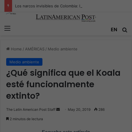
Los narcos invisibles de Colombia: la guerra secreta por la verdad, el poder y la nueva economía de la droga
Menu
EN
S
Home
/
AMÉRICAS
/
Medio ambiente
Medio ambiente
¿Qué significa que el Koala
esté funcionalmente
extinto?
The Latin American Post Staff
S
May 20, 2019
286
e
2 minutos de lectura
n
d