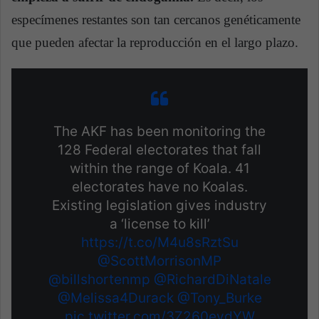
especímenes restantes son tan cercanos genéticamente
que pueden afectar la reproducción en el largo plazo.
The AKF has been monitoring the
128 Federal electorates that fall
within the range of Koala. 41
electorates have no Koalas.
Existing legislation gives industry
a ‘license to kill’
https://t.co/M4u8sRztSu
@ScottMorrisonMP
@billshortenmp
@RichardDiNatale
@Melissa4Durack
@Tony_Burke
pic.twitter.com/3Z260eydYW