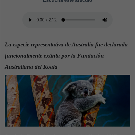
Escucha este artículo
a
n
e
m
a
i
La especie representativa de Australia fue declarada
l
funcionalmente extinta por la Fundación
Australiana del Koala