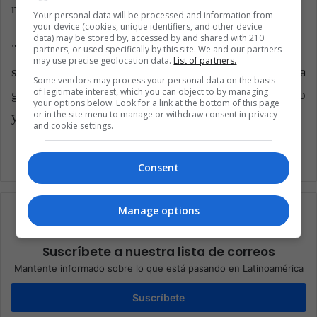
muchos japoneses de más edad sí.
Your personal data will be processed and information from
your device (cookies, unique identifiers, and other device
data) may be stored by, accessed by and shared with 210
"No creo que tengamos que consumir tanto como
partners, or used specifically by this site. We and our partners
may use precise geolocation data.
List of partners.
solíamos en los viejos tiempos", afirmó. "No hay tanta
Some vendors may process your personal data on the basis
of legitimate interest, which you can object to by managing
gente que lo coma. Sí, es parte de nuestra cultura, pero
your options below. Look for a link at the bottom of this page
or in the site menu to manage or withdraw consent in privacy
ya no creo que sea absolutamente esencial", destacó.
and cookie settings.
Consent
Manage options
Suscríbete a nuestra lista de correos
Mantente informado sobre lo que está pasando en Latinoamérica
Suscríbete