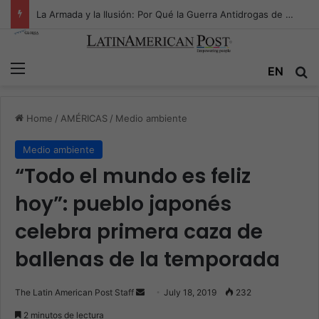
La Armada y la Ilusión: Por Qué la Guerra Antidrogas de Estados Unidos Pelea en el Océano Equivocado
Menu
EN
S
Home
/
AMÉRICAS
/
Medio ambiente
Medio ambiente
“Todo el mundo es feliz
hoy”: pueblo japonés
celebra primera caza de
ballenas de la temporada
The Latin American Post Staff
S
July 18, 2019
232
e
2 minutos de lectura