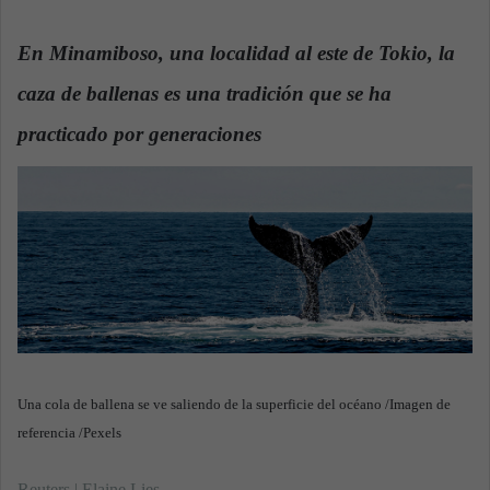
n
d
En Minamiboso, una localidad al este de Tokio, la
a
caza de ballenas es una tradición que se ha
n
e
practicado por generaciones
m
a
i
l
Una cola de ballena se ve saliendo de la superficie del océano /Imagen de
referencia /Pexels
Reuters | Elaine Lies