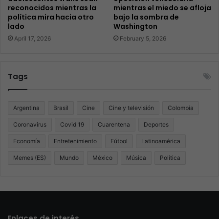
reconocidos mientras la
mientras el miedo se afloja
política mira hacia otro
bajo la sombra de
lado
Washington
April 17, 2026
February 5, 2026
Tags
Argentina
Brasil
Cine
Cine y televisión
Colombia
Coronavirus
Covid 19
Cuarentena
Deportes
Economía
Entretenimiento
Fútbol
Latinoamérica
Memes (ES)
Mundo
México
Música
Politica
Enlaces de interés