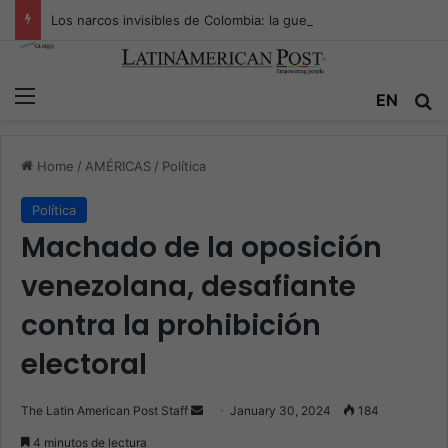
Los narcos invisibles de Colombia: la guerra secreta por la verdad, el poder y la nueva economía de la droga
Menu
Se
EN
Home
/
AMÉRICAS
/
Política
Política
Machado de la oposición
venezolana, desafiante
contra la prohibición
electoral
Send
The Latin American Post Staff
January 30, 2024
184
an
4 minutos de lectura