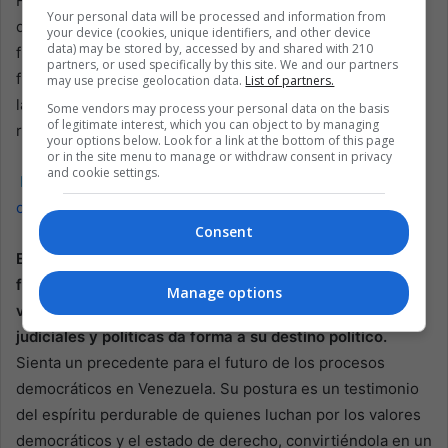
Frente a los desafíos legales y políticos, la determinación
Your personal data will be processed and information from
de Machado de continuar su campaña subraya el papel
your device (cookies, unique identifiers, and other device
data) may be stored by, accessed by and shared with 210
fundamental de la oposición en una democracia que
partners, or used specifically by this site. We and our partners
funcione. Su historia es de resiliencia y perseverancia en
may use precise geolocation data.
List of partners.
la búsqueda de reformas políticas y una gobernanza que
Some vendors may process your personal data on the basis
of legitimate interest, which you can object to by managing
represente genuinamente la voluntad del pueblo.
your options below. Look for a link at the bottom of this page
or in the site menu to manage or withdraw consent in privacy
and cookie settings.
Lea también:
La agitación política en Venezuela: OEA
condena bloqueo de líder opositor
Consent
El papel de María Corina Machado sigue siendo
fundamental a medida que se desarrolla la saga política
Manage options
venezolana. Su negativa a sucumbir a las presiones
judiciales y políticas da forma a su destino político.
Sienta un precedente para el futuro de los procesos
democráticos en Venezuela. Su postura es un testimonio
del espíritu perdurable de quienes luchan por los valores
democráticos y el estado de derecho, convirtiéndola en un