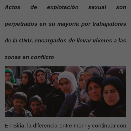
a
Actos de explotación sexual son
n
e
perpetrados en su mayoría por trabajadores
m
a
de la ONU, encargados de llevar víveres a las
i
l
zonas en conflicto
En Siria, la diferencia entre morir y continuar con