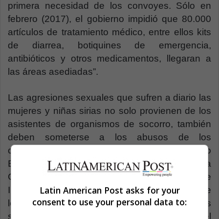
primera necesidad de los convoyes. Sólo en
febrero (2017), el gobierno impidió que 80.000
artículos de tratamiento médico, entre ellos kits
de diarrea, botiquines de emergencia,
antibióticos y otros medicamentos, llegaran a
las áreas asediadas”.
Las agresiones sexuales que sufren a diario las
mujeres y niñas sirias no solo provienen de los
asistentes de organismos de socorro, también
deben someterse a los abusos de los
combatientes rebeldes y el autodenominado
Estado Islámico (ISIS). Un informe de la
Comisión Internacional Independiente de
Latin American Post asks for your
Investigación de la ONU sobre Siria señaló que
consent to use your personal data to:
los combatientes de ISIS obligan a mujeres
sunitas, que viven en áreas controladas por el