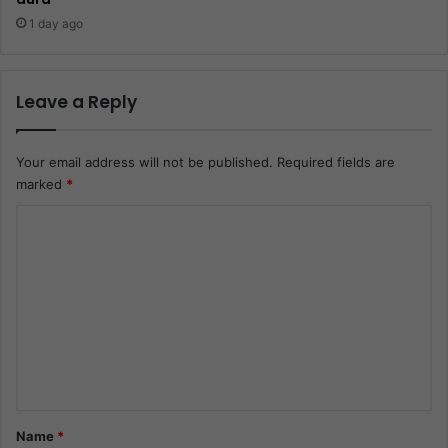
1 day ago
Leave a Reply
Your email address will not be published.
Required fields are
marked
*
C
o
m
m
e
n
t
*
Name
*