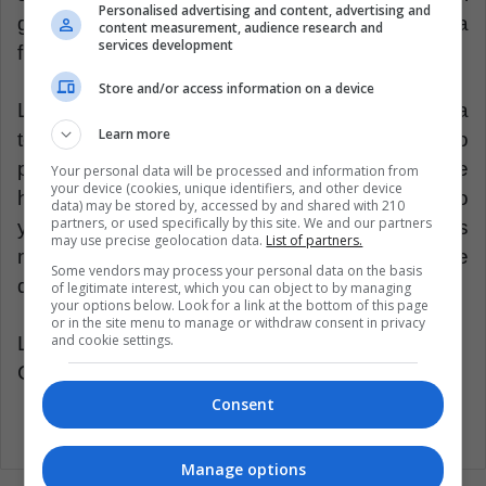
Personalised advertising and content, advertising and
grupo extremista, a casarse con ellos por la
content measurement, audience research and
services development
fuerza.
Store and/or access information on a device
La realidad es que aunque si la guerra en Siria
Learn more
terminara hoy mismo, los flagelos del conflicto
perdurarían por años. La población femenina se
Your personal data will be processed and information from
your device (cookies, unique identifiers, and other device
ha visto especialmente afectada por el conflicto
data) may be stored by, accessed by and shared with 210
partners, or used specifically by this site. We and our partners
y sus consecuencias como la perdida de bienes
may use precise geolocation data.
List of partners.
materiales, familia y autonomía y vulneración de
Some vendors may process your personal data on the basis
derechos.
of legitimate interest, which you can object to by managing
your options below. Look for a link at the bottom of this page
or in the site menu to manage or withdraw consent in privacy
and cookie settings.
Latin American Post | Krishna Jaramillo
Copy edited by Marcela Peñaloza
Consent
Manage options