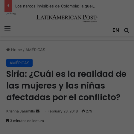
Los narcos invisibles de Colombia: la guerra secreta por la verdad, el poder y la nueva economía de la droga
Menu
EN
S
Home
/
AMÉRICAS
AMÉRICAS
Siria: ¿Cuál es la realidad de
las mujeres y las niñas
afectadas por el conflicto?
Krishna Jaramillo
S
February 28, 2018
279
e
3 minutos de lectura
n
d