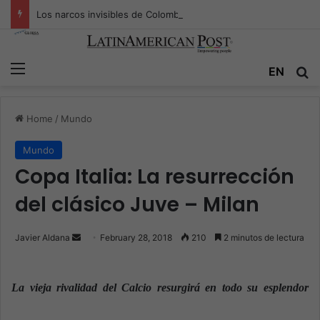
Los narcos invisibles de Colombia: la guerra secreta por la verdad, el poder y la nueva economía de la droga
Menu
EN
S
Home
/
Mundo
Mundo
Copa Italia: La resurrección
del clásico Juve – Milan
Javier Aldana
S
February 28, 2018
210
2 minutos de lectura
e
n
La vieja rivalidad del Calcio resurgirá en todo su esplendor
d
a