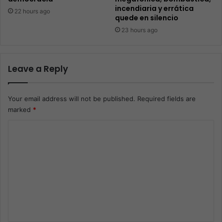
incendiaria y errática
22 hours ago
quede en silencio
23 hours ago
Leave a Reply
Your email address will not be published.
Required fields are
marked
*
C
o
m
m
e
n
t