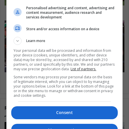
Personalised advertising and content, advertising and
¿Quién es Lautaro Martínez?
content measurement, audience research and
services development
Store and/or access information on a device
Learn more
Your personal data will be processed and information from
your device (cookies, unique identifiers, and other device
data) may be stored by, accessed by and shared with 210
partners, or used specifically by this site. We and our partners
may use precise geolocation data.
List of partners.
Some vendors may process your personal data on the basis
Siria: ¿Cuál es la realidad de las mujeres y las
of legitimate interest, which you can object to by managing
niñas afectadas por el conflicto?
your options below. Look for a link at the bottom of this page
or in the site menu to manage or withdraw consent in privacy
and cookie settings.
Related Articles
Consent