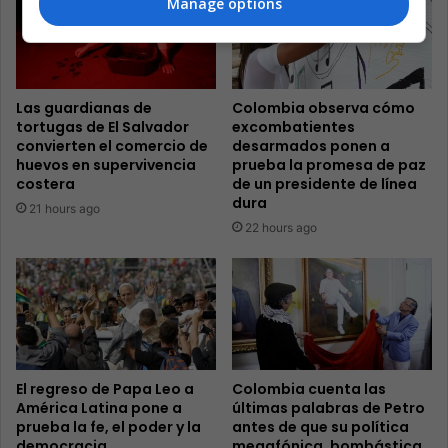
Manage options
Las guardianas de
Colombia observa cómo
tortugas de El Salvador
excombatientes
convierten el comercio de
desarmados ponen a
huevos en supervivencia
prueba la promesa de paz
costera
de un presidente de línea
dura
21 hours ago
22 hours ago
El regreso de Papa Leo a
Colombia cuenta las
América Latina pone a
últimas palabras de Petro
prueba la fe, el poder y la
antes de que su política
democracia
megafónica, bombástica,