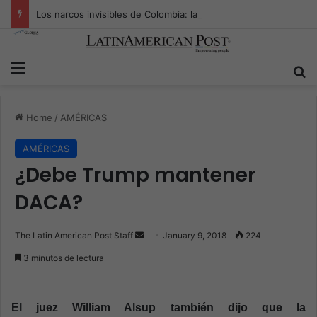
Los narcos invisibles de Colombia: la guerra secreta por la verdad, el poder y la nueva economía de la droga
Menu
S
Home
/
AMÉRICAS
AMÉRICAS
¿Debe Trump mantener
DACA?
The Latin American Post Staff
S
January 9, 2018
224
e
3 minutos de lectura
n
d
a
El juez William Alsup también dijo que la