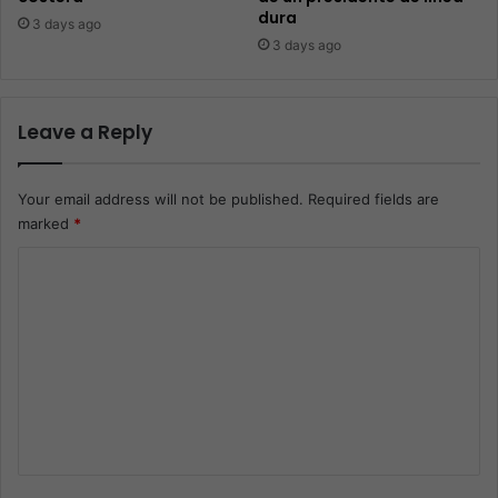
dura
3 days ago
3 days ago
Leave a Reply
Your email address will not be published.
Required fields are
marked
*
C
o
m
m
e
n
t
*