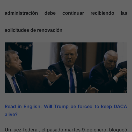
n
e
administración debe continuar recibiendo las
m
a
i
solicitudes de renovación
l
Read in English:
Will Trump be forced to keep DACA
alive?
Un juez federal, el pasado martes 9 de enero, bloqueó