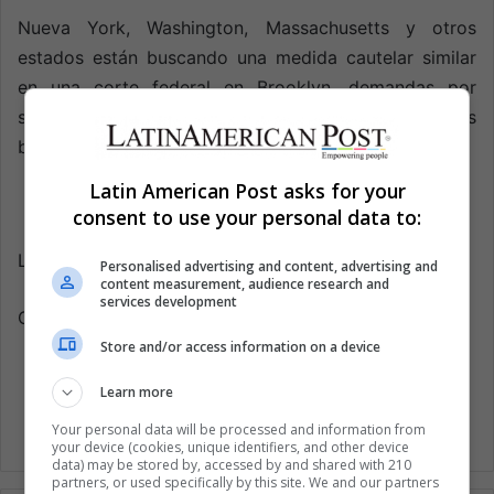
Nueva York, Washington, Massachusetts y otros
estados están buscando una medida cautelar similar
en una corte federal en Brooklyn, demandas por
separado, pero que van en nombre de los
beneficiarios de DACA.
Latin American Post asks for your
consent to use your personal data to:
Latin American Post | Carlos Eduardo Gómez Avella
Personalised advertising and content, advertising and
content measurement, audience research and
services development
Copy edited by Susana Cicchetto
Store and/or access information on a device
Learn more
Your personal data will be processed and information from
your device (cookies, unique identifiers, and other device
data) may be stored by, accessed by and shared with 210
partners, or used specifically by this site. We and our partners