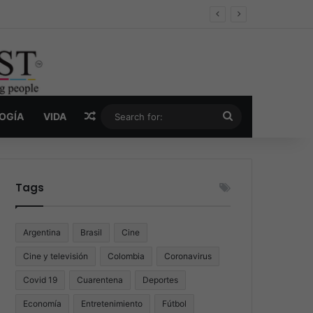
er y la nueva economía de la droga
Random Article
Search
LOGÍA
VIDA
for:
Tags
Argentina
Brasil
Cine
Cine y televisión
Colombia
Coronavirus
Covid 19
Cuarentena
Deportes
Economía
Entretenimiento
Fútbol