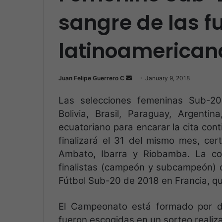
sangre de las f
latinoamerican
Juan Felipe Guerrero C
S
January 9, 2018
e
Las selecciones femeninas Sub-20
n
Bolivia, Brasil, Paraguay, Argenti
d
ecuatoriano para encarar la cita cont
a
n
finalizará el 31 del mismo mes, ce
e
Ambato, Ibarra y Riobamba. La com
m
finalistas (campeón y subcampeón) 
a
Fútbol Sub-20 de 2018 en Francia, qu
i
l
El Campeonato está formado por do
fueron escogidas en un sorteo realiz