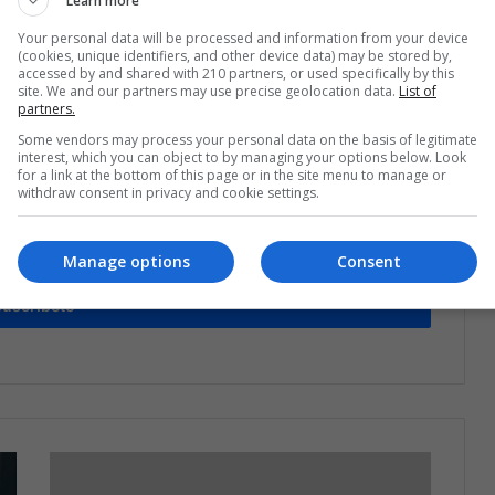
Learn more
Compartir por correo electrónico
Print
Your personal data will be processed and information from your device
(cookies, unique identifiers, and other device data) may be stored by,
accessed by and shared with 210 partners, or used specifically by this
site. We and our partners may use precise geolocation data.
List of
partners.
Some vendors may process your personal data on the basis of legitimate
interest, which you can object to by managing your options below. Look
for a link at the bottom of this page or in the site menu to manage or
withdraw consent in privacy and cookie settings.
estra lista de correos
Manage options
Consent
o que está pasando en Latinoamérica
Suscríbete