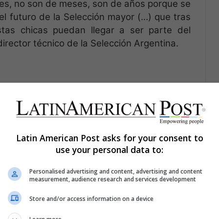
iles, no son de meses, son de años porque se
el futuro de la Selección mayor (…) que tras
as chicas puedan llegar a ser parte del
director técnico de la Selección Argentina.
errero
Latin American Post asks for your consent to
use your personal data to:
Personalised advertising and content, advertising and content
measurement, audience research and services development
Store and/or access information on a device