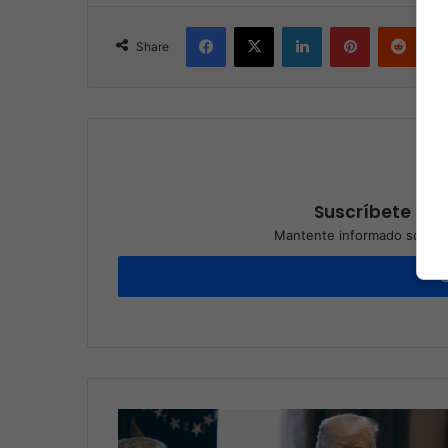
Facebook
X
LinkedIn
Pinterest
Reddit
Share
Suscríbete a nu
Mantente informado sobre l