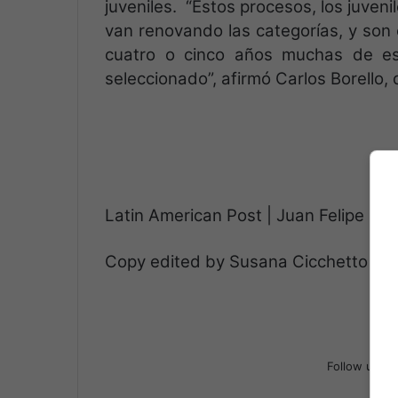
juveniles. “Estos procesos, los juven
van renovando las categorías, y son 
cuatro o cinco años muchas de est
seleccionado”, afirmó Carlos Borello, 
Latin American Post | Juan Felipe Gu
Copy edited by Susana Cicchetto
Follow us