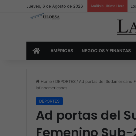
Jueves, 6 de Agosto de 2026
Análisis Última Hora
Lo
INICIO
AMÉRICAS
NEGOCIOS Y FINANZAS
Home
/
DEPORTES
/
Ad portas del Sudamericano F
latinoamericanas
DEPORTES
Ad portas del 
Femenino Sub-2