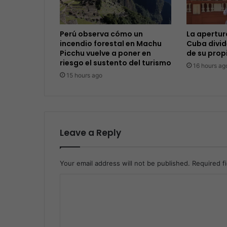
Perú observa cómo un
La apertu
incendio forestal en Machu
Cuba divid
Picchu vuelve a poner en
de su prop
riesgo el sustento del turismo
16 hours ag
15 hours ago
Leave a Reply
Your email address will not be published.
Required f
C
o
m
m