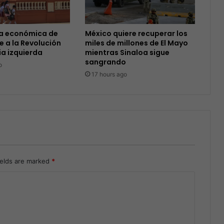
ra económica de
México quiere recuperar los
e a la Revolución
miles de millones de El Mayo
ia izquierda
mientras Sinaloa sigue
sangrando
o
17 hours ago
ields are marked
*