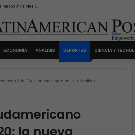
s narcos invisibles de Colombia: la guerra secreta por la verdad, el pod
ECONOMÍA
ANÁLISIS
DEPORTES
CIENCIA Y TECNO
emenino Sub-20: la nueva sangre de las futbolistas
Sudamericano
0: la nueva