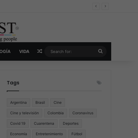
er y la nueva economía de la droga
Random Article
Search
LOGÍA
VIDA
for:
Tags
Argentina
Brasil
Cine
Cine y televisión
Colombia
Coronavirus
Covid 19
Cuarentena
Deportes
Economía
Entretenimiento
Fútbol