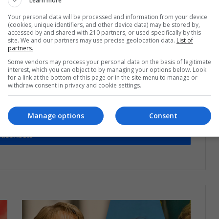
Learn more
Compartir por correo electrónico
Print
Your personal data will be processed and information from your device
(cookies, unique identifiers, and other device data) may be stored by,
accessed by and shared with 210 partners, or used specifically by this
site. We and our partners may use precise geolocation data.
List of
partners.
Some vendors may process your personal data on the basis of legitimate
interest, which you can object to by managing your options below. Look
for a link at the bottom of this page or in the site menu to manage or
withdraw consent in privacy and cookie settings.
estra lista de correos
Manage options
Consent
o que está pasando en Latinoamérica
Suscríbete