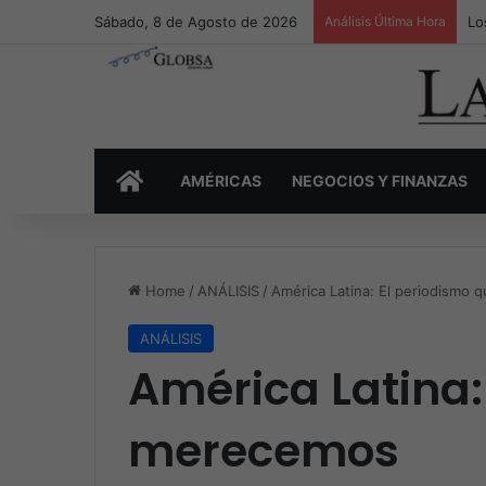
Sábado, 8 de Agosto de 2026
Análisis Última Hora
Lo
INICIO
AMÉRICAS
NEGOCIOS Y FINANZAS
Home
/
ANÁLISIS
/
América Latina: El periodismo
ANÁLISIS
América Latina:
merecemos