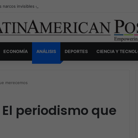
s narcos invisibles de Colombia: la guerra secreta por la verdad, el pod
ECONOMÍA
ANÁLISIS
DEPORTES
CIENCIA Y TECNO
 que merecemos
 El periodismo que