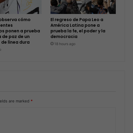
observa cómo
El regreso de Papa Leo a
entes
América Latina pone a
s ponen a prueba
prueba la fe, el poder y la
 de paz de un
democracia
 de línea dura
18 hours ago
o
ields are marked
*