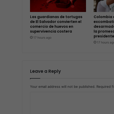
Las guardianas de tortugas
Colombia 
de El Salvador convierten el
excombati
comercio de huevos en
desarmado
supervivencia costera
la promesa
presidente
17 hours ago
17 hours ag
Leave a Reply
Your email address will not be published.
Required f
C
o
m