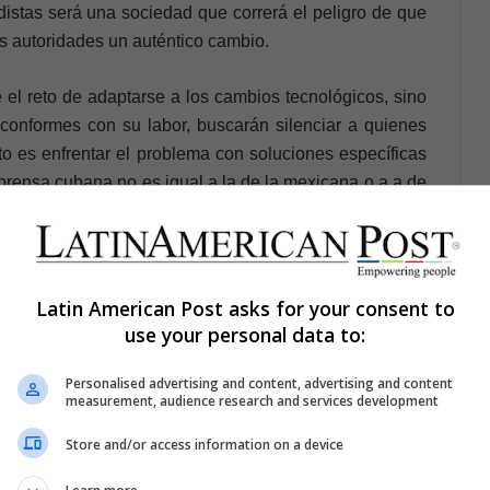
distas será una sociedad que correrá el peligro de que
us autoridades un auténtico cambio.
e el reto de adaptarse a los cambios tecnológicos, sino
conformes con su labor, buscarán silenciar a quienes
to es enfrentar el problema con soluciones específicas
prensa cubana no es igual a la de la mexicana o a a de
es exigir a sus autoridades el respeto a la prensa y la
allar, pues la impunidad no forma parte del periodismo
Latin American Post asks for your consent to
use your personal data to:
Personalised advertising and content, advertising and content
measurement, audience research and services development
Store and/or access information on a device