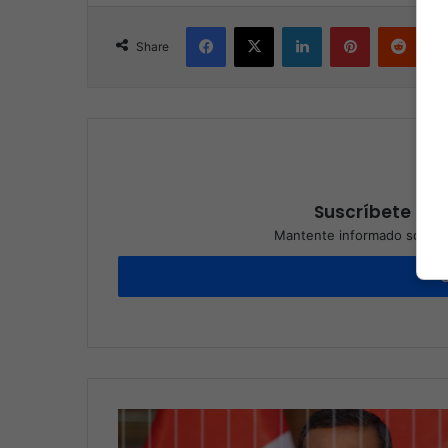
Facebook
X
LinkedIn
Pinterest
Reddit
Share
Suscríbete a nu
Mantente informado sobre l