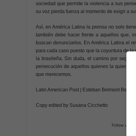
sociedad que permite la violencia a sus perio
su voz pierda fuerza al momento de exigir a s
Así, en América Latina la prensa no solo tien
también debe hacer frente a aquellos que, in
buscan denunciarlos. En América Latina el re
para cada caso puesto que la coyuntura de la 
la brasileña. Sin duda, el camino por seguir 
persecución de aquellos quienes la quieran c
que merecemos.
Latin American Post | Esteban Belmont Bernal
Copy edited by Susana Cicchetto
Follow us