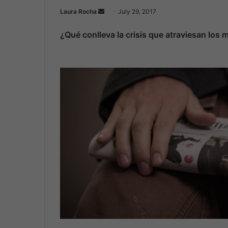
Laura Rocha
S
July 29, 2017
e
¿Qué conlleva la crisis que atraviesan lo
n
d
a
n
e
m
a
i
l