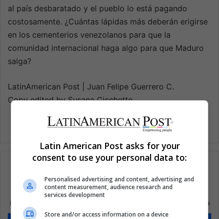
al país desbaratado y el pueblo lo está pagando
costosamente. ¿Cuántas lápidas más deberán erigirse
en los cementerios venezolanos para que la
comunidad internacional haga algo para que Maduro
salga?
LatinAmerican Post | Juan Felipe Guerrero C.
Copy edited by Susana Cicchetto
Latin American Post asks for your
consent to use your personal data to:
Personalised advertising and content, advertising and
content measurement, audience research and
Suscríbete a nuestra lista de correos
services development
Mantente informado sobre lo que está pasando en Latinoamérica
Store and/or access information on a device