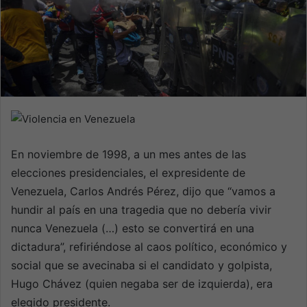
a
n
e
m
a
i
l
En noviembre de 1998, a un mes antes de las
elecciones presidenciales, el expresidente de
Venezuela, Carlos Andrés Pérez, dijo que “vamos a
hundir al país en una tragedia que no debería vivir
nunca Venezuela (…) esto se convertirá en una
dictadura”, refiriéndose al caos político, económico y
social que se avecinaba si el candidato y golpista,
Hugo Chávez (quien negaba ser de izquierda), era
elegido presidente.