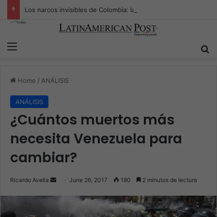
Los narcos invisibles de Colombia: la guerra secreta por la verdad, el poder y la nueva economía de la droga
Menu
S
Home
/
ANÁLISIS
ANÁLISIS
¿Cuántos muertos más
necesita Venezuela para
cambiar?
Ricardo Avella
S
June 26, 2017
180
2 minutos de lectura
e
n
d