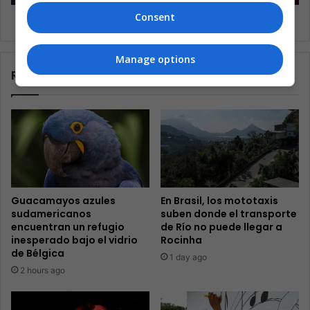
Consent
Crece la tensión racial en EE. UU
Manage options
Related Articles
Guacamayos azules
En Brasil, los mototaxis
sudamericanos
suben donde el transporte
encuentran un refugio
de Río no puede llegar a
inesperado bajo el vidrio
Rocinha
de Bélgica
1 day ago
2 hours ago