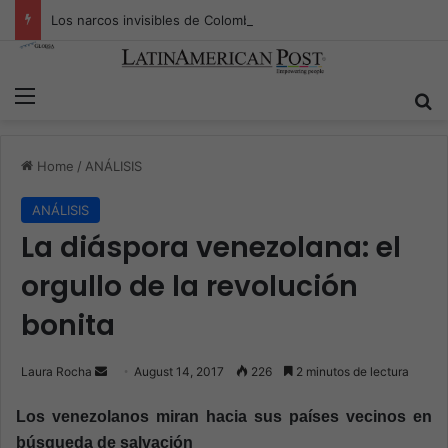
Los narcos invisibles de Colombia: la guerra secreta por la verdad, el poder y la nueva economía de la droga
Menu
S
Home
/
ANÁLISIS
ANÁLISIS
La diáspora venezolana: el
orgullo de la revolución
bonita
Laura Rocha
S
August 14, 2017
226
2 minutos de lectura
e
Los venezolanos miran hacia sus países vecinos en
n
búsqueda de salvación
d