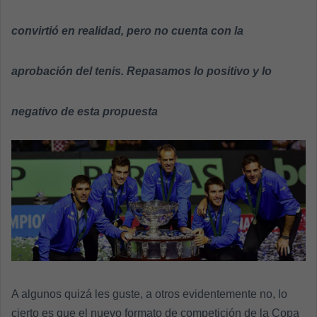
n
e
convirtió en realidad, pero no cuenta con la
m
a
aprobación del tenis. Repasamos lo positivo y lo
i
l
negativo de esta propuesta
A algunos quizá les guste, a otros evidentemente no, lo
cierto es que el nuevo formato de competición de la Copa