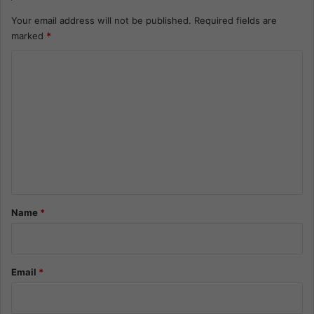
Your email address will not be published.
Required fields are
marked
*
C
o
m
m
e
n
t
*
Name
*
Email
*