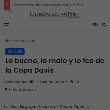
Los narcos invisibles de Colombia: la guerra secreta por la verdad, el poder y la nueva economía de la droga
Menu
EN
S
Home
/
ANÁLISIS
ANÁLISIS
Lo bueno, lo malo y lo feo de
la Copa Davis
Onofre Zambrano
S
September 20, 2018
194
e
4 minutos de lectura
n
d
a
La idea del grupo Kosmos de Gerard Piqué, se