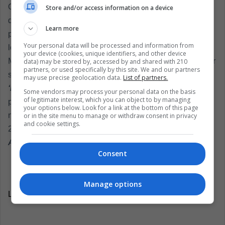
Otro punto que complica un acuerdo, es que ambas fases
Store and/or access information on a device
del nuevo formato se juegan inmediatamente después de
Learn more
paradas tan importantes del calendario como Australia en
Your personal data will be processed and information from
lo que a Grand Slam respecta, o Londres en los ATP
your device (cookies, unique identifiers, and other device
Master. Un detalle que la nueva organización debió prever
data) may be stored by, accessed by and shared with 210
partners, or used specifically by this site. We and our partners
si pretende mantener a las principales figuras del
may use precise geolocation data.
List of partners.
‘Deporte Blanco’
motivadas por formar parte del nuevo
Some vendors may process your personal data on the basis
of legitimate interest, which you can object to by managing
proyecto. Como ven, tiene sus aspectos positivos y
your options below. Look for a link at the bottom of this page
negativos, pero no será sino cuando inicie la temporada
or in the site menu to manage or withdraw consent in privacy
and cookie settings.
2019 que podremos determinarlo con mayor exactitud.
Amanecerá y veremos.
Consent
Manage options
LatinAmerican Post | Onofre Zambrano