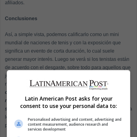
afiliados.
Conclusiones
Así, a simple vista, podemos calificarlo como un mini
mundial de naciones de tenis y con la exposición que
significa un evento de corta duración, lo cual suele
generar mayor interés. Luego se verá si los tenistas están
de acuerdo con el desgaste, sobre todo para aquellos que
jueguen cinco series en poco más de una semana. Desde
nuestra óptica,
tiene su lado positivo (para los
organizadores, inversionistas y espectadores) y
Latin American Post asks for your
negativo (para los atletas y entrenadores, que al final
consent to use your personal data to:
son quienes movilizan el espectáculo)
. Prepárense para
los encontronazos entre ambos sectores durante la
Personalised advertising and content, advertising and
content measurement, audience research and
primera edición -bajo este formato- el año entrante.
services development