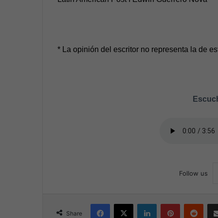
* La opinión del escritor no representa la de e
Escuch
Follow us
Facebook
X
LinkedIn
Pinterest
Reddit
Share