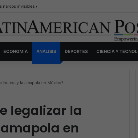
s narcos invisibles de Colombia: la guerra secreta por la verdad, el pod
ECONOMÍA
ANÁLISIS
DEPORTES
CIENCIA Y TECNO
marihuana y la amapola en México?
 legalizar la
 amapola en