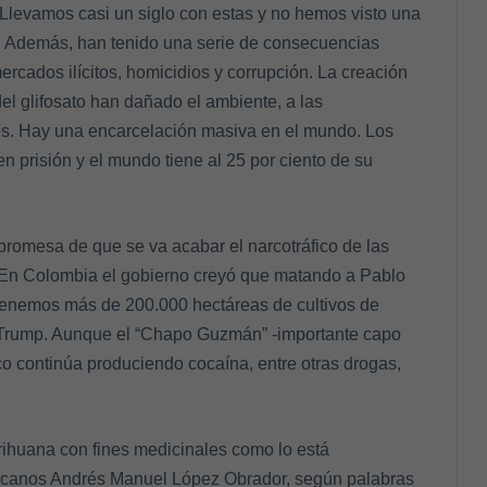
. Llevamos casi un siglo con estas y no hemos visto una
vo. Además, han tenido una serie de consecuencias
rcados ilícitos, homicidios y corrupción. La creación
del glifosato han dañado el ambiente, a las
es. Hay una encarcelación masiva en el mundo. Los
en prisión y el mundo tiene al 25 por ciento de su
promesa de que se va acabar el narcotráfico de las
. En Colombia el gobierno creyó que matando a Pablo
 tenemos más de 200.000 hectáreas de cultivos de
 Trump. Aunque el “Chapo Guzmán” -importante capo
co continúa produciendo cocaína, entre otras drogas,
rihuana con fines medicinales como lo está
icanos Andrés Manuel López Obrador, según palabras