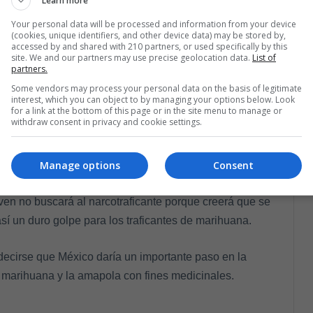
Learn more
Your personal data will be processed and information from your device
cuesta sobre uso y consumo de sustancias por parte de
(cookies, unique identifiers, and other device data) may be stored by,
accessed by and shared with 210 partners, or used specifically by this
a marihuana legal que cuando era ilegal en 2013. “Por
site. We and our partners may use precise geolocation data.
List of
partners.
lescentes del Estado compraban y consumían hierba.
Some vendors may process your personal data on the basis of legitimate
, un declive agudo y relativamente excepcional dentro
interest, which you can object to by managing your options below. Look
mación recogida de
Washington Post.
for a link at the bottom of this page or in the site menu to manage or
withdraw consent in privacy and cookie settings.
 de edad casi no se presenta si tenemos en cuenta
 arriesgarse a perder su licencia por venderle a un
Manage options
Consent
 en la dificultad que impone la legalización de la
en no buscará al narcotraficante porque creerá que se
sí un duro golpe para los traficantes de marihuana.
decirse que México daría un importante paso en la
 la marihuana y la amapola con fines medicinales.