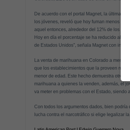
De acuerdo con el portal Magnet, la última en
los jóvenes, reveló que hoy fuman menos con l
aquel entonces, alrededor del 12% de los ado
Hoy en día el porcentaje se ha reducido al 9%
de Estados Unidos”, señala Magnet con infor
La venta de marihuana en Colorado a menores
que los establecimientos que la proveen no van
menor de edad. Este hecho demuestra otro éxito
marihuana a quienes la venden, además, el jov
va meter en problemas con el Estado, siendo a
Con todos los argumentos dados, bien podría 
lucha contra el narcotráfico si elige legalizar
Latin American Post I Edwin Guerrero Nova