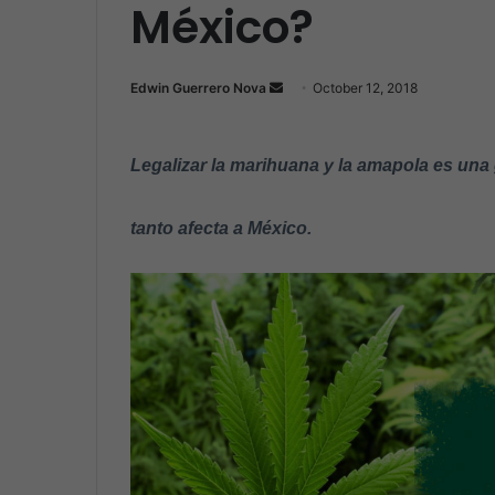
México?
Edwin Guerrero Nova
S
October 12, 2018
e
n
Legalizar la marihuana y la amapola es una 
d
a
n
tanto afecta a México.
e
m
a
i
l