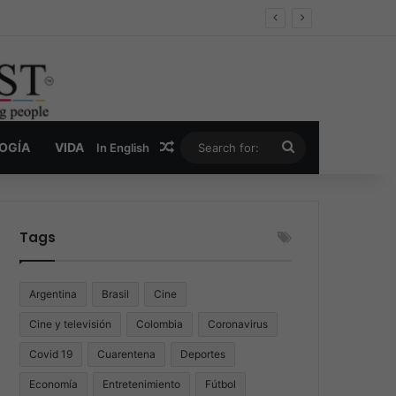
er y la nueva economía de la droga
Random Article
Search
LOGÍA
VIDA
In English
for:
Tags
Argentina
Brasil
Cine
Cine y televisión
Colombia
Coronavirus
Covid 19
Cuarentena
Deportes
Economía
Entretenimiento
Fútbol