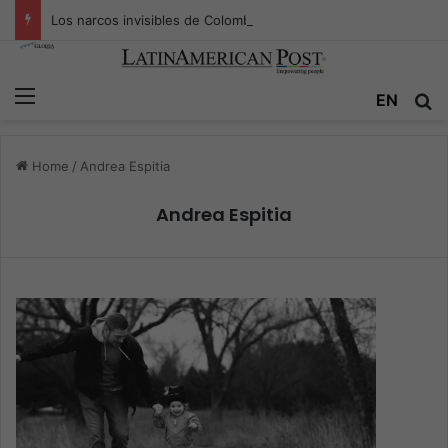
Los narcos invisibles de Colombia: la guerra secreta por la verdad, el poder y la nueva economía de la droga
Menu
EN
S
Home
/
Andrea Espitia
Andrea Espitia