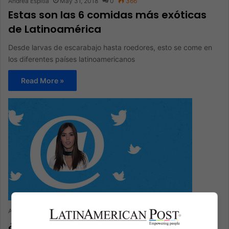
Andrea Espitia
May 31, 2018
0
366
Estas son las 6 comidas más exóticas
de Latinoamérica
Desde larvas de escarabajo hasta roedores, esto se come en
los diferentes países latinoamericanos
Read More »
Andrea Espitia
May 28, 2018
0
282
¿Qué tanto pierde Paulina Vega con el