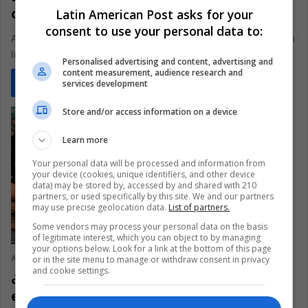
cierre de su cuenta de Twitter?
Latin American Post asks for your
consent to use your personal data to:
Ahora sólo podrá seguir la lujosa vida de la ex Miss Universo en
Instagram, donde no parece verdaderamente afectada
Personalised advertising and content, advertising and
content measurement, audience research and
Read More »
services development
Store and/or access information on a device
Learn more
Your personal data will be processed and information from
your device (cookies, unique identifiers, and other device
data) may be stored by, accessed by and shared with 210
partners, or used specifically by this site. We and our partners
may use precise geolocation data.
List of partners.
Some vendors may process your personal data on the basis
of legitimate interest, which you can object to by managing
your options below. Look for a link at the bottom of this page
Andrea Espitia
May 24, 2018
0
310
or in the site menu to manage or withdraw consent in privacy
and cookie settings.
¿Quién es Núria Tomás? Esta modelo
española fue acusada de tener un