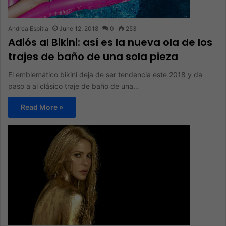
Andrea Espitia
June 12, 2018
0
253
Adiós al Bikini: así es la nueva ola de los
trajes de baño de una sola pieza
El emblemático bikini deja de ser tendencia este 2018 y da
paso a al clásico traje de baño de una…
Read More »