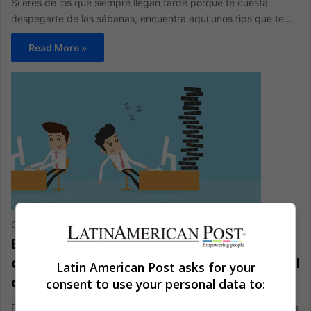
Si eres de los que siempre llegan tarde porque te cuesta
despegarte de las sábanas, encuentra aquí unos tips que te…
Read More »
Clementina Ramos
May 14, 2018
0
239
El arte de posponer: ¿Pasas tiempo
dándole vuelta a tus tareas y al final del
Latin American Post asks for your
día no las has hecho?
consent to use your personal data to:
Procrastinar está en la mente de muchos y pareciera que hasta