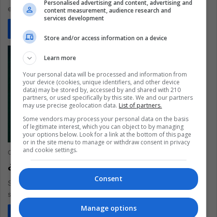
Personalised advertising and content, advertising and
el zumbido de una mosca evita que completes tus…
content measurement, audience research and
services development
Read More »
Store and/or access information on a device
Learn more
Your personal data will be processed and information from
your device (cookies, unique identifiers, and other device
data) may be stored by, accessed by and shared with 210
partners, or used specifically by this site. We and our partners
may use precise geolocation data.
List of partners.
Some vendors may process your personal data on the basis
of legitimate interest, which you can object to by managing
your options below. Look for a link at the bottom of this page
or in the site menu to manage or withdraw consent in privacy
and cookie settings.
Clementina Ramos
May 10, 2018
0
270
¿Qué comidas alimentan la depresión?
Consent
Sin saberlo, puede estar consumiendo cosas que emporen su
salud mental
Manage options
Read More »