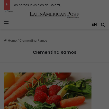
Los narcos invisibles de Colombia: la guerra secreta por la verdad, el poder y la nueva economía de la droga
Menu
EN
S
Home
/
Clementina Ramos
Clementina Ramos