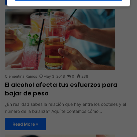
Clementina Ramos
May 3, 2018
0
238
El alcohol afecta tus esfuerzos para
bajar de peso
¿En realidad sabes la relación que hay entre los cócteles y el
número de la balanza? Aquí te contamos cómo…
Read More »