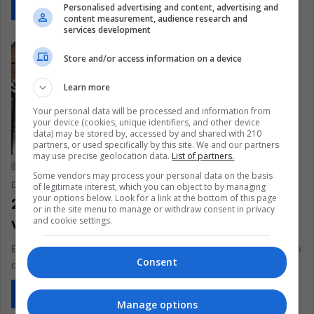
Read More »
Personalised advertising and content, advertising and
content measurement, audience research and
services development
Store and/or access information on a device
Learn more
Your personal data will be processed and information from
your device (cookies, unique identifiers, and other device
data) may be stored by, accessed by and shared with 210
partners, or used specifically by this site. We and our partners
may use precise geolocation data.
List of partners.
Some vendors may process your personal data on the basis
Daniella Páez
January 24, 2018
0
171
of legitimate interest, which you can object to by managing
your options below. Look for a link at the bottom of this page
27 de enero: el mundo conmemora las
or in the site menu to manage or withdraw consent in privacy
víctimas del Holocausto Judío
and cookie settings.
Este es un día para recordar y prevenir que actos de genocidio
Consent
ocurran de nuevo, como lo declaró la ONU…
Read More »
Manage options