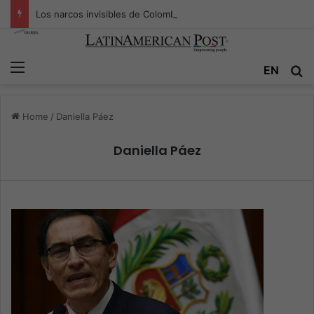
Los narcos invisibles de Colombia: la guerra secreta por la verdad, el poder y la nueva economía de la droga
Menu
EN
S
Home
/
Daniella Páez
Daniella Páez