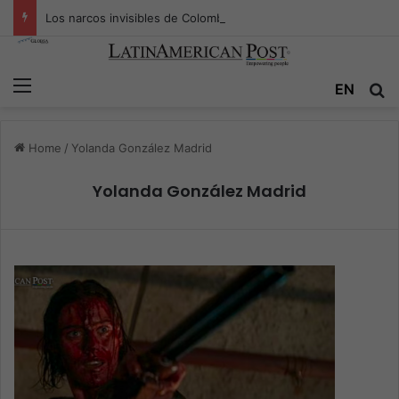
Los narcos invisibles de Colombia: la guerra secreta por la verdad, el poder y la nueva economía de la droga
Menu
EN
S
Home
/
Yolanda González Madrid
Yolanda González Madrid