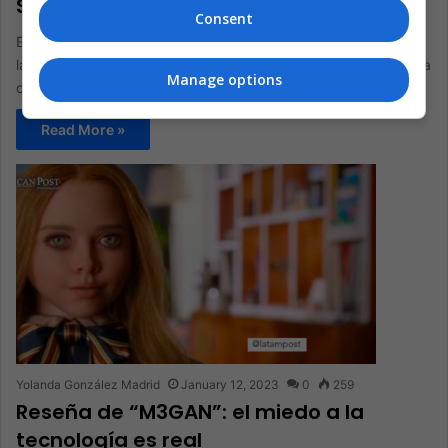
Shyamalan
Consent
Entretenida, fascinante, terrorífica e inquietante. Así describen
la nueva obra del director M. Night Shyamalan que se proyecta
Manage options
como uno…
Read More »
Yolanda González Madrid
January 12, 2023
0
259
Reseña de “M3GAN”: el miedo a la
tecnología es real