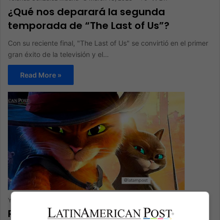
¿Qué nos deparará la segunda
temporada de “The Last of Us”?
Con su reciente final, "The Last of Us" se convirtió en el primer
gran éxito de la televisión y el…
Read More »
Yolanda González Madrid
February 19, 2023
0
668
Reseña de “Gato con Botas 2”: El