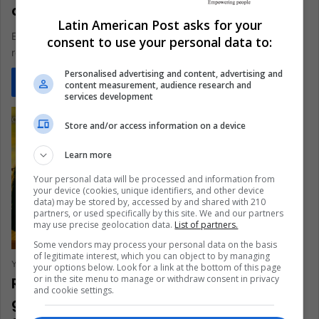
ascenso de una leyenda animada
Latin American Post asks for your
El último trabajo animado de Dreamworks no ha dejado de
consent to use your personal data to:
recibir elogios de críticos especializados y de la audiencia en…
Personalised advertising and content, advertising and
Read More »
content measurement, audience research and
services development
Store and/or access information on a device
Learn more
Your personal data will be processed and information from
your device (cookies, unique identifiers, and other device
data) may be stored by, accessed by and shared with 210
partners, or used specifically by this site. We and our partners
may use precise geolocation data.
List of partners.
Some vendors may process your personal data on the basis
of legitimate interest, which you can object to by managing
Yolanda González Madrid
February 9, 2023
0
222
your options below. Look for a link at the bottom of this page
or in the site menu to manage or withdraw consent in privacy
Reseña de “Llaman a la Puerta”: Otra
and cookie settings.
grandiosa apuesta creativa de M. Night