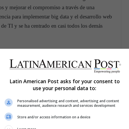
os y mejorar el compromiso a través de una
encia para implementar big data y el desarrollo web
 de TI y se ha centrado en casi todos los demás
íficos de datos son responsables de crear productos
portunidad de hacer uso de sus instIGNORE INTOs
Latin American Post asks for your consent to
stión.
Los profesionales que trabajan en este
use your personal data to:
a, sino que también están capacitados para
Personalised advertising and content, advertising and content
a de desarrollo web, siempre hay una demanda de
measurement, audience research and services development
dar a un sitio web particular una ventaja más
Store and/or access information on a device