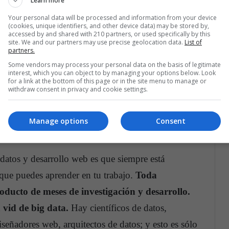
Learn more
Your personal data will be processed and information from your device
estándar
para
manejar problemas organizacionales
(cookies, unique identifiers, and other device data) may be stored by,
accessed by and shared with 210 partners, or used specifically by this
 un sitio web atractivo o la mejor manera de
site. We and our partners may use precise geolocation data.
List of
partners.
os de la organización. Incluso si hubiera, la
Some vendors may process your personal data on the basis of legitimate
r haría que esos métodos sean redundantes.
Los
interest, which you can object to by managing your options below. Look
for a link at the bottom of this page or in the site menu to manage or
 datos están capacitados para abordar cada
withdraw consent in privacy and cookie settings.
 creativamente soluciones duraderas.
Manage options
Consent
 datos y desarrollo web es que siempre está
que puedes aprender en tu trabajo.
Toda
oducto de meses de investigación y desarrollo.
a vid de big data.
Hay científicos de datos,
iseñadores web, arquitectos de datos; y esto es sólo