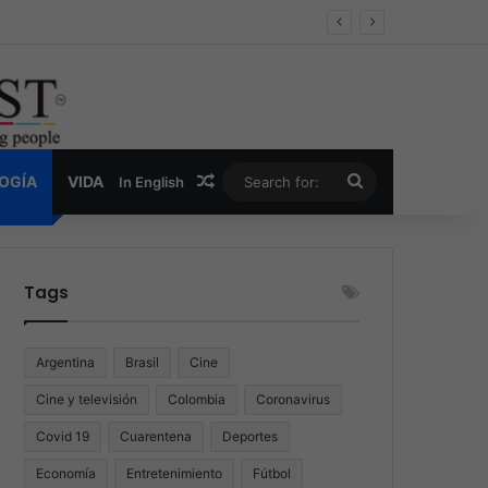
oder y la nueva economía de la droga
Random Article
Search
LOGÍA
VIDA
In English
for:
Tags
Argentina
Brasil
Cine
Cine y televisión
Colombia
Coronavirus
Covid 19
Cuarentena
Deportes
Economía
Entretenimiento
Fútbol