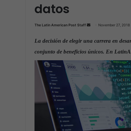
datos
The Latin American Post Staff
S
November 27, 2018
e
n
La decisión de elegir una carrera en desar
d
conjunto de beneficios únicos. En Latin
a
n
e
m
a
i
l