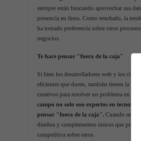
siempre están buscando aprovechar sus dat
presencia en línea. Como resultado, la tend
ha tomado preferencia sobre otros procesos
negocios.
Te hace pensar "fuera de la caja"
Si bien los desarrolladores web y los cient
eficientes que duren, también tienen la o
creativos para resolver un problema en cue
campo no solo son expertos en tecnologí
pensar "fuera de la caja".
Cuando se trat
diseños y complementos únicos que pueden 
competitiva sobre otros.