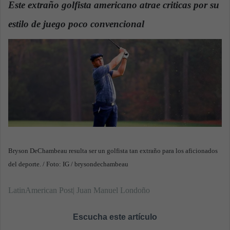
Este extraño golfista americano atrae criticas por su
a
estilo de juego poco convencional
n
.
e
m
a
i
l
Bryson DeChambeau resulta ser un golfista tan extraño para los aficionados
del deporte. / Foto: IG / brysondechambeau
LatinAmerican Post| Juan Manuel Londoño
Escucha este artículo