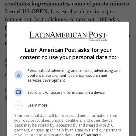
resultados impresionantes, como el puesto número
5 en el US OPEN.
Las estrellas deportivas que
rompen con las tradiciones siempre son criticadas,
pero lo cierto es que frecuentemente elevan sus
deportes y a sus competidores a otro nivel, innovando
nuevas estrategias y regímenes de entrenamiento.
Latin American Post asks for your
consent to use your personal data to:
¿Qué tan lejos llevará al golf Bryson DeChambeau?
Solo el tiempo y por supuesto los resultados que sea
Personalised advertising and content, advertising and
capaz de obtener, lo dirán.
content measurement, audience research and
services development
Lea también:
Grandes Atletas Latinoamericanos:
Store and/or access information on a device
Edición Venezuela
Learn more
Your personal data will be processed and information from
Deportes no tradicionales
Golf
your device (cookies, unique identifiers, and other device
data) may be stored by, accessed by and shared with 210
partners, or used specifically by this site. We and our partners
US Open
may use precise geolocation data.
List of partners.