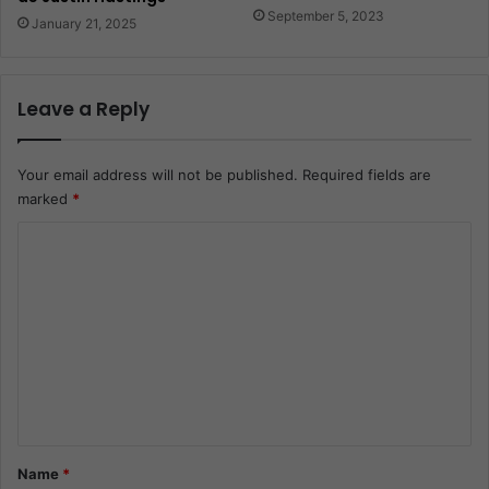
September 5, 2023
January 21, 2025
Leave a Reply
Your email address will not be published.
Required fields are
marked
*
C
o
m
m
e
n
t
*
Name
*