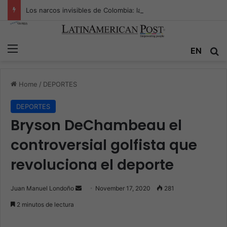
Los narcos invisibles de Colombia: la guerra secreta por la verdad, el poder y la nueva economía de la droga
Menu
EN
S
Home
/
DEPORTES
DEPORTES
Bryson DeChambeau el
controversial golfista que
revoluciona el deporte
Juan Manuel Londoño
S
November 17, 2020
281
e
2 minutos de lectura
n
d