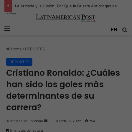
La Armada y la Ilusión: Por Qué la Guerra Antidrogas de Estados Unidos Pelea en el Océano Equivocado
Menu
EN
S
Home
/
DEPORTES
DEPORTES
Cristiano Ronaldo: ¿Cuáles
han sido los goles más
determinantes de su
carrera?
Juan Manuel Londoño
S
March 15, 2022
294
e
5 minutos de lectura