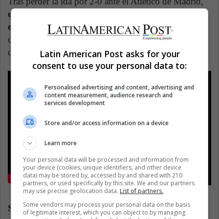
Tras perder la ida por 2-0 ante el Atlético de Madrid,
el atacante anotó 3 goles para darle la vuelta a la
eliminatoria
y así avanzar a los cuartos de final,
donde cayeron eliminados contra el Ajax con global
de 3-2 a pesar de sus dos goles.
Latin American Post asks for your
consent to use your personal data to:
Personalised advertising and content, advertising and
content measurement, audience research and
services development
Store and/or access information on a device
Learn more
Your personal data will be processed and information from
your device (cookies, unique identifiers, and other device
data) may be stored by, accessed by and shared with 210
partners, or used specifically by this site. We and our partners
may use precise geolocation data.
List of partners.
Some vendors may process your personal data on the basis
Selección de Portugal
of legitimate interest, which you can object to by managing