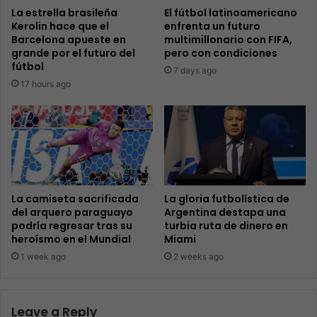
La estrella brasileña
El fútbol latinoamericano
Kerolin hace que el
enfrenta un futuro
Barcelona apueste en
multimillonario con FIFA,
grande por el futuro del
pero con condiciones
fútbol
7 days ago
17 hours ago
La camiseta sacrificada
La gloria futbolística de
del arquero paraguayo
Argentina destapa una
podría regresar tras su
turbia ruta de dinero en
heroísmo en el Mundial
Miami
1 week ago
2 weeks ago
Leave a Reply