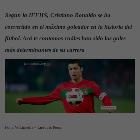
n
d
Según la IFFHS, Cristiano Ronaldo se ha
a
convertido en el máximo goleador en la historia del
n
e
fútbol. Acá te contamos cuáles han sido los goles
m
a
más determinantes de su carrera
.
i
l
Foto: Wikimedia – Ludovic Péron