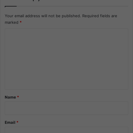
Your email address will not be published.
Required fields are
marked
*
C
o
m
m
e
n
t
*
Name
*
Email
*