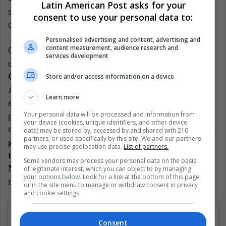
Latin American Post asks for your
sido mucho más notoria y llena de reconocimientos
consent to use your personal data to:
que la del defensor.
Personalised advertising and content, advertising and
content measurement, audience research and
George, por una parte, ha defendido los colores de
services development
cuatro clubes mexicanos:
América, Chiapas,
Querétaro y Puebla
, donde juega en la actualidad.
Store and/or access information on a device
Además, en 2015 debutó con la Selección Nacional
Learn more
en un amistoso. A su vez, Charlyn se estrenó como
Your personal data will be processed and information from
profesional en Finlandia (2014), pero se hizo un
your device (cookies, unique identifiers, and other device
nombre al llegar a España y convertirse en
una de las
data) may be stored by, accessed by and shared with 210
partners, or used specifically by this site. We and our partners
goleadoras del Levante durante cuatro
may use precise geolocation data.
List of partners.
temporadas antes de aterrizar en el Atlético de
Some vendors may process your personal data on the basis
Madrid en 2019
. Con El Tri llegó a jugar tres
of legitimate interest, which you can object to by managing
your options below. Look for a link at the bottom of this page
mundiales sub-20 y dos con la Absoluta.
or in the site menu to manage or withdraw consent in privacy
and cookie settings.
Consent