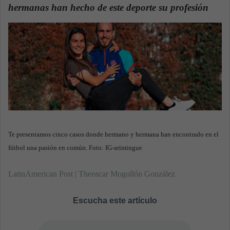
hermanas han hecho de este deporte su profesión
.
a
n
e
m
a
i
l
Te presentamos cinco casos donde hermano y hermana han encontrado en el
fútbol una pasión en común. Foto: IG-arimingue
LatinAmerican Post | Theoscar Mogollón González
Escucha este artículo