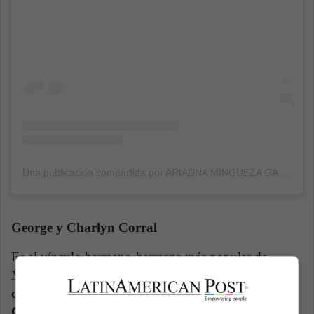
Una publicación compartida por ARIADNA MINGUEZA GARCIA (@arimingue)
George y Charlyn Corral
Es el vínculo hermano-hermana más popular de
México. Cabe señalar que
ambos son
contemporáneos, pues George tiene 30 años y
Charlyn 29
. Aún así, la trayectoria de la delantera ha