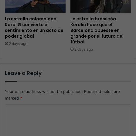
La estrella colombiana
La estrella brasileña
Karol G convierte el
Kerolin hace que el
sentimiento en un acto de
Barcelona apueste en
poder global
grande por el futuro del
fútbol
2 days ago
2 days ago
Leave a Reply
Your email address will not be published.
Required fields are
marked
*
C
o
m