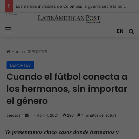
Los narcos invisibles de Colombia: la guerra secreta por la verdad, el poder y la nueva economía de la droga
Menu
EN
S
Home
/
DEPORTES
DEPORTES
Cuando el fútbol conecta a
los hermanos, sin importar
el género
theoscarjr
S
April 4, 2021
290
4 minutos de lectura
e
n
Te presentamos cinco casos donde hermanos y
d