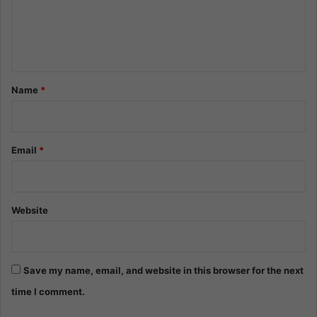
m
e
n
t
*
Name
*
Email
*
Website
Save my name, email, and website in this browser for the next
time I comment.