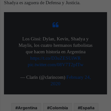
Shadya es zaguera de Defensa y Justicia.
Los Gissi: Dylan, Kevin, Shadya y
Maylis, los cuatro hermanos futbolistas
que hacen historia en Argentina
https://t.co/D3uZESUiWR
pic.twitter.com/08V7T2pITw
— Clarín (@clarincom)
February 24,
2020
Argentina
Colombia
España