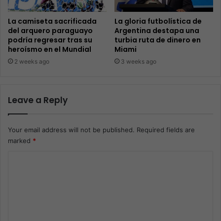
La camiseta sacrificada
La gloria futbolística de
del arquero paraguayo
Argentina destapa una
podría regresar tras su
turbia ruta de dinero en
heroísmo en el Mundial
Miami
2 weeks ago
3 weeks ago
Leave a Reply
Your email address will not be published.
Required fields are
marked
*
C
o
m
m
e