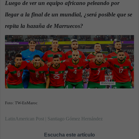
Luego de ver un equipo africano peleando por
a
llegar a la final de un mundial, ¿será posible que se
n
e
repita la hazaña de Marruecos?
m
a
i
l
Foto: TW-EnMaroc
LatinAmerican Post | Santiago Gómez Hernández
Escucha este artículo