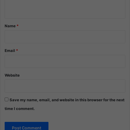
n
t
*
Name
*
Email
*
Website
Save my name, email, and website in this browser for the next
time I comment.