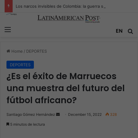
Los narcos invisibles de Colombia: la guerra secreta por la verdad, el poder y la nueva economía de la droga
Menu
EN
S
Home
/
DEPORTES
DEPORTES
¿Es el éxito de Marruecos
una muestra del futuro del
fútbol africano?
Santiago Gómez Hernández
S
December 15, 2022
328
e
5 minutos de lectura
n
d