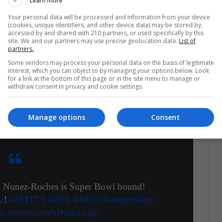
Learn more
a que juega también es reconocida por ser la que
Your personal data will be processed and information from your device
.
Es un papel clave que a veces no brilla tanto
(cookies, unique identifiers, and other device data) may be stored by,
accessed by and shared with 210 partners, or used specifically by this
, pero que aún así es importante.
site. We and our partners may use precise geolocation data.
List of
partners.
a, Florida, en la casa de los Buccaneers.
Some vendors may process your personal data on the basis of legitimate
interest, which you can object to by managing your options below. Look
om Brady en este evento, los Bucs tienen una
for a link at the bottom of this page or in the site menu to manage or
withdraw consent in privacy and cookie settings.
go,
no hay que olvidar que se enfrentan al
á un evento muy interesante y emocionante de
Manage options
Consent
 Nunez-Roches is Super Bowl bound!
z
!
#SMTTT
#NFL
#NFCChampionship
ic.twitter.com/nIKukLvjfE