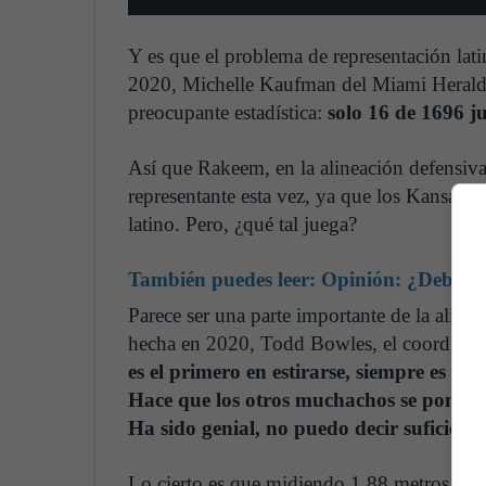
Y es que el problema de representación lati
2020, Michelle Kaufman del Miami Herald es
preocupante estadística:
solo 16 de 1696 j
Así que Rakeem, en la alineación defensiva
representante esta vez, ya que los Kansas C
latino. Pero, ¿qué tal juega?
También puedes leer: Opinión: ¿Deberían 
Parece ser una parte importante de la aline
hecha en 2020, Todd Bowles, el coordina
es el primero en estirarse, siempre es el
Hace que los otros muchachos se pongan
Ha sido genial, no puedo decir suficiente
Lo cierto es que midiendo 1.88 metros y co