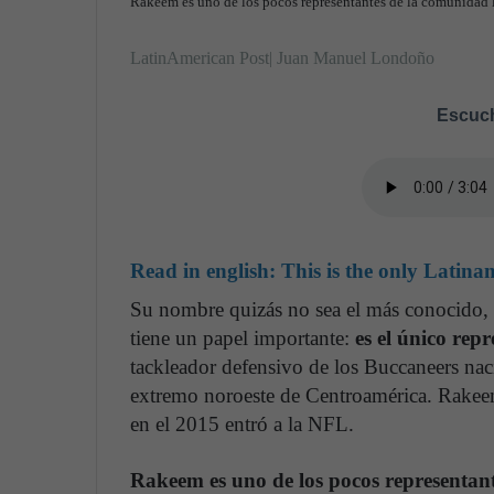
Rakeem es uno de los pocos representantes de la comunidad l
LatinAmerican Post| Juan Manuel Londoño
Escuch
Read in english:
This is the only Latin
Su nombre quizás no sea el más conocido
tiene un papel importante:
es el único rep
tackleador defensivo de los Buccaneers nac
extremo noroeste de Centroamérica. Rakeem
en el 2015 entró a la NFL.
Rakeem es uno de los pocos representan