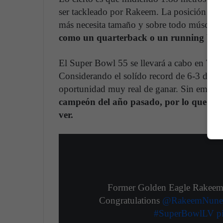
ser tackleado por Rakeem. La posición en l
más necesita tamaño y sobre todo músculo
como un quarterback o un running back
El Super Bowl 55 se llevará a cabo en Tamp
Considerando el solído record de 6-3 de T
oportunidad muy real de ganar. Sin embar
campeón del año pasado, por lo que ser
ver.
Former Golden Eagle Rakeem
Congratulations
@RakeemNune
#SuperBowlLV
p