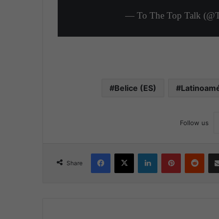
— To The Top Talk (@
Belice (ES)
Latinoamé
Follow us
Facebook
X
LinkedIn
Pinterest
Reddit
Share