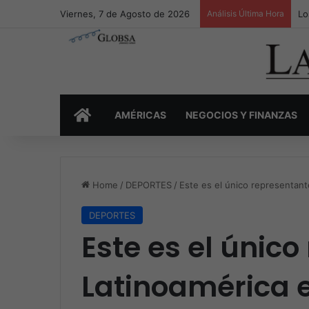
Viernes, 7 de Agosto de 2026
Análisis Última Hora
Lo
INICIO
AMÉRICAS
NEGOCIOS Y FINANZAS
Home
/
DEPORTES
/
Este es el único representan
DEPORTES
Este es el únic
Latinoamérica 