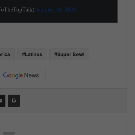
ToTheTopTalk)
January 24, 2021
rica
Latinos
Super Bowl
Compartir por correo electrónico
Print