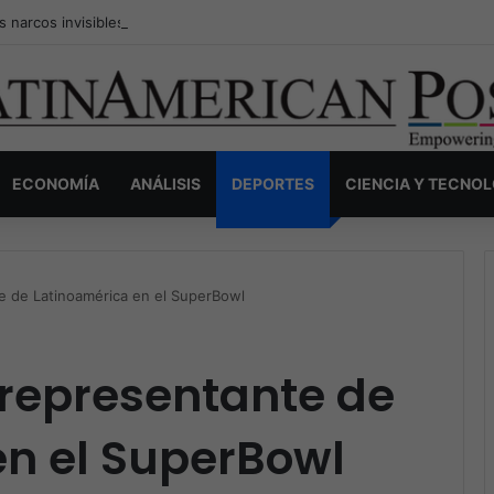
s narcos invisibles de Colombia: la guerra secreta por la verdad, el pod
ECONOMÍA
ANÁLISIS
DEPORTES
CIENCIA Y TECNO
te de Latinoamérica en el SuperBowl
o representante de
en el SuperBowl