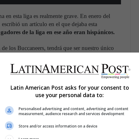
na en esta liga es realmente grave. En enero del
cribió un artículo en el que dejaba esta
ugadores de la liga en ese año eran hispánicos.
 de los Buccaneers, tendrá que ser nuestro único
ity Chiefs no tienen ni un solo jugador
los deportistas involucrarse en la política?
Latin American Post asks for your consent to
ación defensiva de su equipo. En una entrevista
use your personal data to:
dor defensivo de su equipo comentó que
“siempre
 más ruidoso en los entrenamientos en el campo.
Personalised advertising and content, advertising and content
measurement, audience research and services development
 en marcha y ha sido un placer tenerlo cerca.
s cosas buenas sobre él”.
Store and/or access information on a device
n un peso de 139 kg, a cualquiera le daría miedo