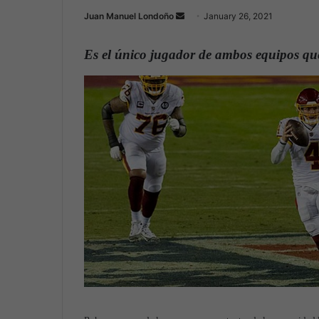
Juan Manuel Londoño
S
January 26, 2021
e
n
Es el único jugador de ambos equipos qu
d
a
n
e
m
a
i
l