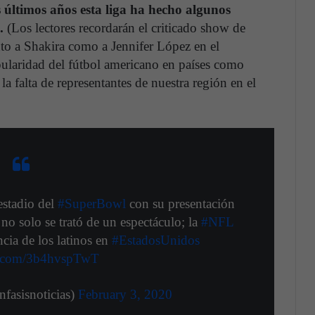
 últimos años esta liga ha hecho algunos
d.
(Los lectores recordarán el criticado show de
to a Shakira como a Jennifer López en el
pularidad del fútbol americano en países como
a falta de representantes de nuestra región en el
estadio del
#SuperBowl
con su presentación
no solo se trató de un espectáculo; la
#NFL
ncia de los latinos en
#EstadosUnidos
er.com/3b4hvspTwT
fasisnoticias)
February 3, 2020