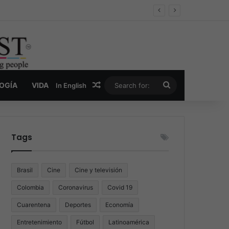
er y la nueva economía de la droga
Random Article
Search
LOGÍA
VIDA
In English
for:
Tags
Brasil
Cine
Cine y televisión
Colombia
Coronavirus
Covid 19
Cuarentena
Deportes
Economía
Entretenimiento
Fútbol
Latinoamérica