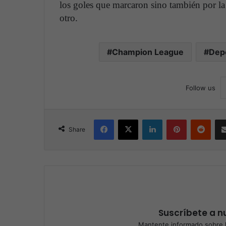
los goles que marcaron sino también por l
otro.
Champion League
Dep
Follow us
Facebook
X
LinkedIn
Pinterest
Reddit
Share
Suscríbete a nu
Mantente informado sobre l