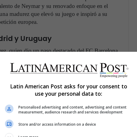
alento de Neymar y su renovado enfoque en el
 una madurez que elevó su juego e inspiró a su
petición europea.
adrid y Uruguay
ez, quien dio un paso destacado del FC Barcelona
o rápidamente silenció a los escépticos y se
a del Atlético por la gloria de La Liga. La
les y su espíritu de lucha se convirtieron en
ido del Atlético bajo la dirección de Diego
Latin American Post asks for your consent to
use your personal data to:
Personalised advertising and content, advertising and content
measurement, audience research and services development
 Milán y Argentina
Store and/or access information on a device
lentos más interesantes del fútbol mundial, y sus