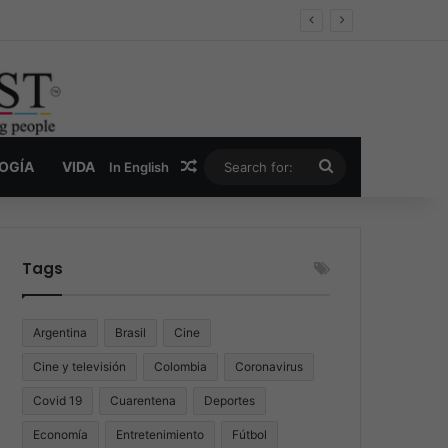
er y la nueva economía de la droga
Random Article
Search
LOGÍA
VIDA
In English
for:
Tags
Argentina
Brasil
Cine
Cine y televisión
Colombia
Coronavirus
Covid 19
Cuarentena
Deportes
Economía
Entretenimiento
Fútbol