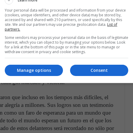
Learn more
cción argentina fueron ampliamente elogiadas. Su
Your personal data will be processed and information from your device
n dinámica con Romelu Lukaku impulsaron al Inter a
(cookies, unique identifiers, and other device data) may be stored by,
accessed by and shared with 210 partners, or used specifically by this
 su reputación como futura estrella.
site. We and our partners may use precise geolocation data.
List of
partners.
Some vendors may process your personal data on the basis of legitimate
interest, which you can object to by managing your options below. Look
for a link at the bottom of this page or in the site menu to manage or
ron a rivales en el campo; Lucharon contra el costo
withdraw consent in privacy and cookie settings.
 jugar en estadios vacíos y sin el apoyo emocional
s protocolos de salud que los aislaron de sus seres
Manage options
Consent
on su oficio nunca flaqueó. Se adaptaron,
cada gol marcado y victoria.
ron que incluso en los tiempos más difíciles, el
evar alegría a millones. Sus logros son un testimonio
rven como un faro de esperanza para un mundo que
 de todo el mundo esperan un futuro en el que los
egado de estos delanteros será recordado no sólo por