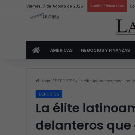
Viernes, 7 de Agosto de 2026
Análisis Última Hora
Lo
INICIO
AMÉRICAS
NEGOCIOS Y FINANZAS
Home
/
DEPORTES
/
La élite latinoamericana: los 
DEPORTES
La élite latinoa
delanteros que d