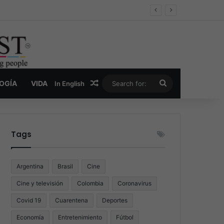
er y la nueva economía de la droga
Random Article
Search
LOGÍA
VIDA
In English
for:
Tags
Argentina
Brasil
Cine
Cine y televisión
Colombia
Coronavirus
Covid 19
Cuarentena
Deportes
Economía
Entretenimiento
Fútbol