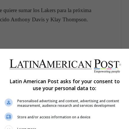
ue quiere sumar los Lakers para la próxima
recido Anthony Davis y Klay Thompson.
ul, representante del actual jugador de los New
l deseo del pívot de marcharse al finalizar la
res y eso lo aprovecharían los Lakers,
pero en la
dría en mente un jugoso negocio para lograr el
Latin American Post asks for your consent to
use your personal data to:
Personalised advertising and content, advertising and content
 Yahoo Sports, los Knicks pondrían en la oferta a
measurement, audience research and services development
rzingis y Kevin Knox, todo con el objetivo de
Store and/or access information on a device
or Davis.