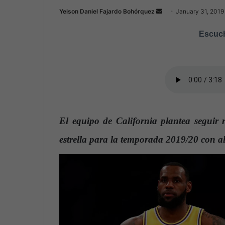
Yeison Daniel Fajardo Bohórquez
S
January 31, 2019
e
Escuch
n
d
a
n
e
m
a
El equipo de California plantea seguir 
i
l
estrella para la temporada 2019/20 con 