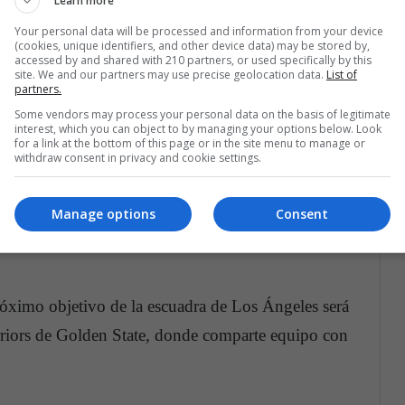
Learn more
Your personal data will be processed and information from your device
fornia también se refirió Kevin Durant, quien en su
(cookies, unique identifiers, and other device data) may be stored by,
accessed by and shared with 210 partners, or used specifically by this
jar el Oklahoma City Thunder por la gran oferta
site. We and our partners may use precise geolocation data.
List of
partners.
specto,
dijo que Anthony “haga lo que quiera,
Some vendors may process your personal data on the basis of legitimate
sta se burla del presidente de EE.UU. Donald
interest, which you can object to by managing your options below. Look
for a link at the bottom of this page or in the site menu to manage or
te cierra el Gobierno. Esto es baloncesto”.
withdraw consent in privacy and cookie settings.
Bowl: ¡este es el Pro Bowl de las estrellas!
Manage options
Consent
próximo objetivo de la escuadra de Los Ángeles será
iors de Golden State, donde comparte equipo con