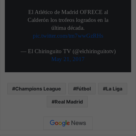
El Atlético de Madrid OFRECE al
Calderón los trofeos logrados en la
última década.
pic.twitter.com/tm7wwGzRHs
— El Chiringuito TV (@elchiringuitotv)
May 21, 2017
Champions League
Fútbol
La Liga
Real Madrid