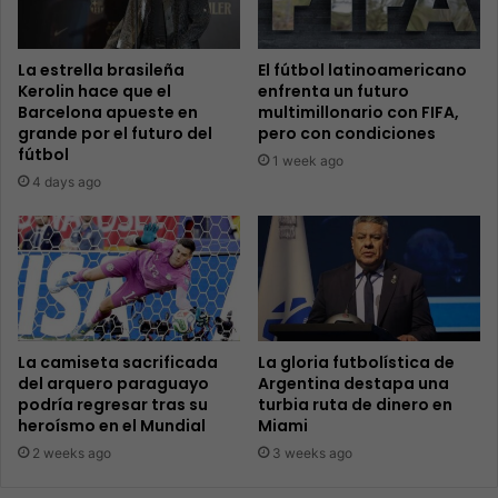
La estrella brasileña
El fútbol latinoamericano
Kerolin hace que el
enfrenta un futuro
Barcelona apueste en
multimillonario con FIFA,
grande por el futuro del
pero con condiciones
fútbol
1 week ago
4 days ago
La camiseta sacrificada
La gloria futbolística de
del arquero paraguayo
Argentina destapa una
podría regresar tras su
turbia ruta de dinero en
heroísmo en el Mundial
Miami
2 weeks ago
3 weeks ago