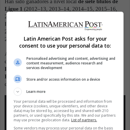
Han sido ganadores a nivel local
de siete títulos de
Ligue 1
(2012–13, 2013–14, 2014–15, 2015–16,
2017–18, 2018–19, 2019–20), cinco Copas de
Francia (2014–15, 2015–16, 2016–17, 2017–18,
2019–20) y 6 Copas de la Liga de Francia (2013–14,
Latin American Post asks for your
2014–15, 2015–16, 2016–17, 2017–18, 2019–20)
consent to use your personal data to:
A nivel Europeo, sin embargo, su reputación de tener
Personalised advertising and content, advertising and
dificultad para conseguir títulos está justificada.
El
content measurement, audience research and
services development
PSG no tiene ni un solo título significativo a nivel
Europeo
. Lo mismo se puede decir de las victorias
Store and/or access information on a device
del club a nivel internacional, no existen.
Learn more
Your personal data will be processed and information from
your device (cookies, unique identifiers, and other device
data) may be stored by, accessed by and shared with 210
partners, or used specifically by this site. We and our partners
may use precise geolocation data.
List of partners.
40 Trofeos
Some vendors may process your personal data on the basis