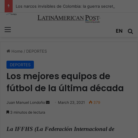
Los narcos invisibles de Colombia: la guerra secreta por la verdad, el poder y la nueva economía de la droga
Menu
EN
S
Home
/
DEPORTES
DEPORTES
Los mejores equipos de
fútbol de la última década
Juan Manuel Londoño
S
March 23, 2021
379
e
3 minutos de lectura
n
d
La IFFHS (La Federación Internacional de
a