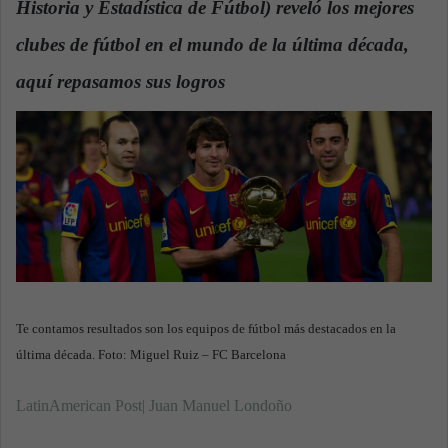
Historia y Estadística de Fútbol) reveló los mejores
n
e
clubes de fútbol en el mundo de la última década,
m
a
aquí repasamos sus logros
.
i
l
Te contamos resultados son los equipos de fútbol más destacados en la
última década. Foto: Miguel Ruiz – FC Barcelona
LatinAmerican Post| Juan Manuel Londoño