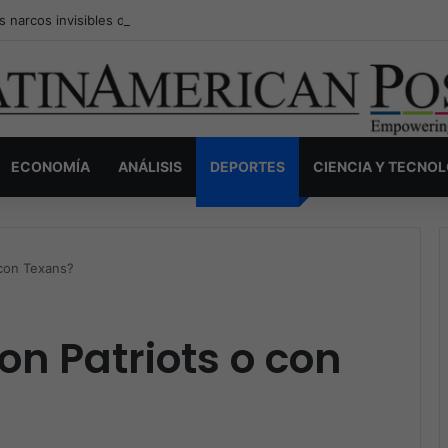
s narcos invisibles de Colombia: la guerra secreta por la verdad, el pod
ECONOMÍA
ANÁLISIS
DEPORTES
CIENCIA Y TECNO
 con Texans?
on Patriots o con