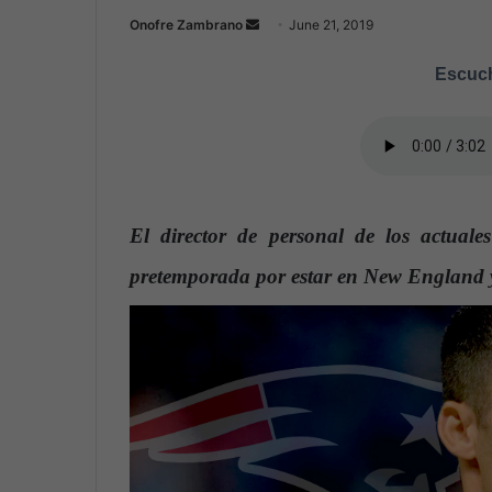
Onofre Zambrano
S
June 21, 2019
e
Escuch
n
d
a
n
e
m
El director de personal de los actual
a
i
pretemporada por estar en New England 
l