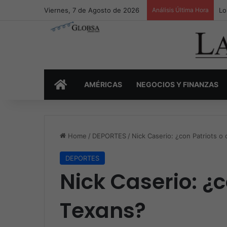
Viernes, 7 de Agosto de 2026
Análisis Última Hora
Lo
INICIO
AMÉRICAS
NEGOCIOS Y FINANZAS
Home
/
DEPORTES
/
Nick Caserio: ¿con Patriots o
DEPORTES
Nick Caserio: ¿c
Texans?