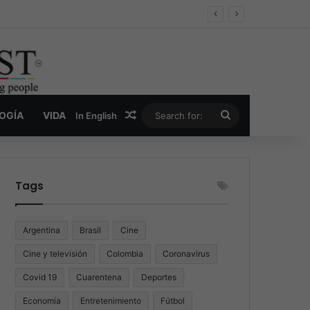
er y la nueva economía de la droga
Random Article
Search
LOGÍA
VIDA
In English
for:
Tags
Argentina
Brasil
Cine
Cine y televisión
Colombia
Coronavirus
Covid 19
Cuarentena
Deportes
Economía
Entretenimiento
Fútbol