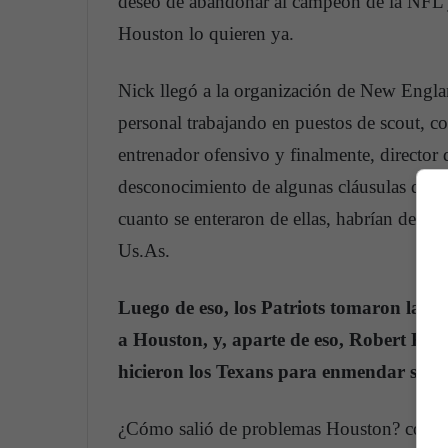
deseo de abandonar al campeón de la NFL j
Houston lo quieren ya.
Nick llegó a la organización de New Engla
personal trabajando en puestos de scout, co
entrenador ofensivo y finalmente, director 
desconocimiento de algunas cláusulas del co
cuanto se enteraron de ellas, habrían desist
Us.As.
Luego de eso, los Patriots tomaron la dec
a Houston, y, aparte de eso, Robert Kraf
hicieron los Texans para enmendar su er
¿Cómo salió de problemas Houston? con el