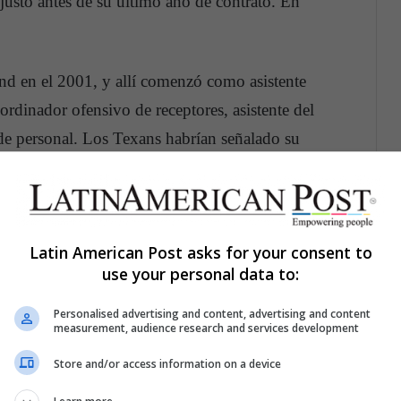
usto antes de su último año de contrato. En
nd en el 2001, y allí comenzó como asistente
ordinador ofensivo de receptores, asistente del
de personal.
Los Texans habrían señalado su
ntrato que tiene Caserio con los Patriots, y en
ido de buscar los servicios de Caserio, agregó
Latin American Post asks for your consent to
use your personal data to:
isión de retirar los cargos que se le impondrían
t de la Liga, reconoció el gran trabajo que
Personalised advertising and content, advertising and content
measurement, audience research and services development
ror.
Store and/or access information on a device
 buen trabajo de Cal McNair, su CEO, quien