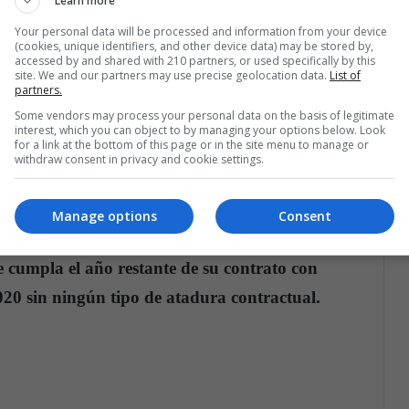
Learn more
entrevistar a Nick Caserio consultamos a la oficina
Your personal data will be processed and information from your device
s procedimientos descritos en las reglas de la liga,
(cookies, unique identifiers, and other device data) may be stored by,
accessed by and shared with 210 partners, or used specifically by this
contrato de Nick con Patriots, informamos a Kraft
site. We and our partners may use precise geolocation data.
List of
partners.
s.
Some vendors may process your personal data on the basis of legitimate
interest, which you can object to by managing your options below. Look
for a link at the bottom of this page or in the site menu to manage or
 que pese a los esfuerzos de New England en
withdraw consent in privacy and cookie settings.
eaba era abandonar a los campeones de la NFL y
ra al equipo cuyo logo es "la estrella solitaria",
Manage options
Consent
títulos desde 2001.
Este medio, reiteró la teoría de
 cumpla el año restante de su contrato con
2020 sin ningún tipo de atadura contractual.